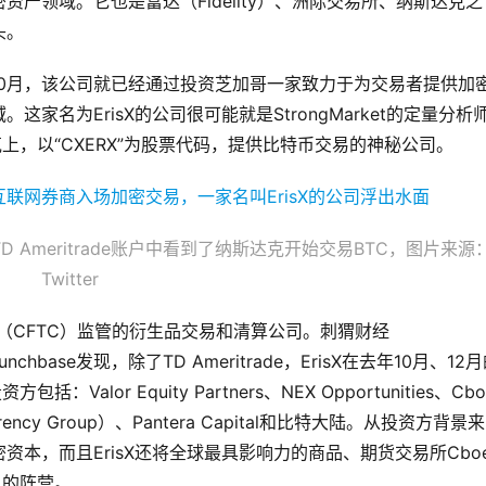
产领域。它也是富达（Fidelity）、洲际交易所、纳斯达克之
头。
在去年10月，该公司就已经通过投资芝加哥一家致力于为交易者提供加
名为ErisX的公司很可能就是StrongMarket的定量分析
斯达克上，以“CXERX”为股票代码，提供比特币交易的神秘公司。
示在其TD Ameritrade账户中看到了纳斯达克开始交易BTC，图片来源
Twitter
会（CFTC）监管的衍生品交易和清算公司。刺猬财经
runchbase发现，除了TD Ameritrade，ErisX在去年10月、12
lor Equity Partners、NEX Opportunities、Cbo
rrency Group）、Pantera Capital和比特大陆。从投资方背景来
本，而且ErisX还将全球最具影响力的商品、期货交易所Cbo
自己的阵营。