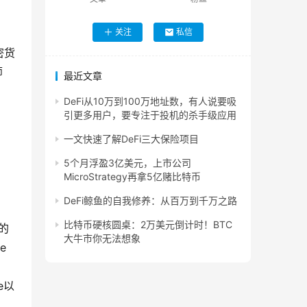
关注
私信
密货
师
最近文章
DeFi从10万到100万地址数，有人说要吸
引更多用户，要专注于投机的杀手级应用
一文快速了解DeFi三大保险项目
：
5个月浮盈3亿美元，上市公司
MicroStrategy再拿5亿赌比特币
DeFi鲸鱼的自我修养：从百万到千万之路
比特币硬核圆桌：2万美元倒计时！BTC
月的
大牛市你无法想象
e
e以