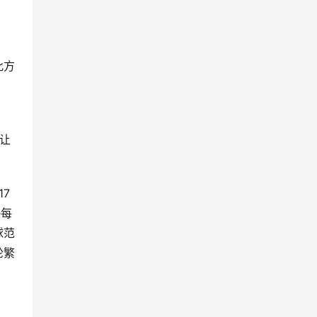
此方
，让
17
e每
球范
轮繁