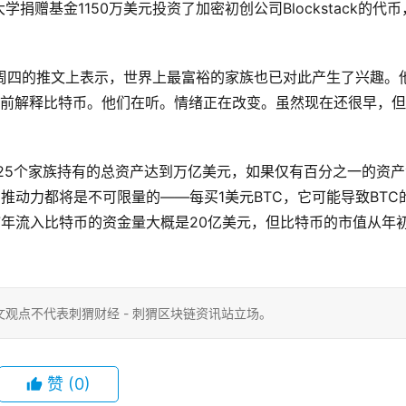
赠基金1150万美元投资了加密初创公司Blockstack的代币
pliano在本周四的推文上表示，世界上最富裕的家族也已对此产生了兴趣。
面前解释比特币。他们在听。情绪正在改变。虽然现在还很早，
的25个家族持有的总资产达到万亿美元，如果仅有百分之一的资产
推动力都将是不可限量的——每买1美元BTC，它可能导致BTC
17年流入比特币的资金量大概是20亿美元，但比特币的市值从年
观点不代表刺猬财经 - 刺猬区块链资讯站立场。
赞
(0)