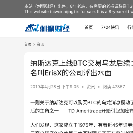
本站（刺猬财经）出售，8年老站，有需要的老板请联系TG：t
This website (ciweicaijing) is for sale. It is a 8-year-ol
首页
7*24快讯
行
首页
资讯
纳斯达克上线BTC交易乌龙后
名叫ErisX的公司浮出水面
2019年4月28日 下午9:05
•
资讯
•
阅读 47857
一则关于纳斯达克可以购买BTC的乌龙消息搅动
后的主角之一——TD Ameritrade开始引起加
人们发现，这家成立于1975年，有着近45年证券