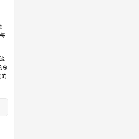
，
他
但每
流
的总
初的