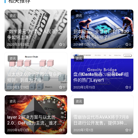
相关推荐
资讯
资讯
“数字美元”与“数字人民币”之
到本周五，全世界只剩下300
争如何上演？
万个比特币待挖了！
2020年3月28日
0
2019年10月18日
0
资讯
资讯
以太坊2.0设计了那么复杂的
盘点Canto生态：自带DeFi组
规则，到底为了啥
件的热门Layer1
2020年5月19日
0
2023年2月15日
0
资讯
资讯
layer 2解决方案与以太坊
雪崩协议代币AVAX将于7月8
2.0：DeFi成为主流，谁才是
日进行公开发售，提供3种购
最优解
买选项
2020年9月13日
0
2020年7月1日
0