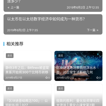
涨多少？
上一篇
2019年6月2日 上午12:35
以太币在以太坊数字经济中如何成为一种货币？
2019年6月2日 上午7:35
下一篇
相关推荐
资讯
资讯
静待3年之后，Bitfinex被盗案
区块链落地场景悄然浮出水
黑客开始将300个比特币转移
面，对日常生活影响几何
2019年4月27日
0
2019年12月12日
0
资讯
资讯
「区块链基础概念100」：公
极致的胜利：量化投资理论四
钥和私钥 | 027
大流派 | 量化小课堂第2期