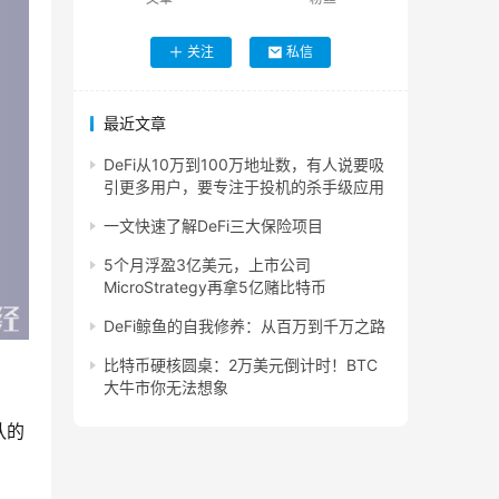
关注
私信
最近文章
DeFi从10万到100万地址数，有人说要吸
引更多用户，要专注于投机的杀手级应用
一文快速了解DeFi三大保险项目
5个月浮盈3亿美元，上市公司
MicroStrategy再拿5亿赌比特币
DeFi鲸鱼的自我修养：从百万到千万之路
比特币硬核圆桌：2万美元倒计时！BTC
大牛市你无法想象
队的