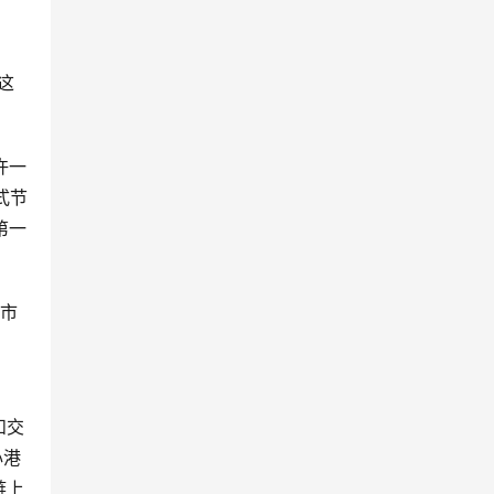
链这
许一
式节
第一
市
和交
心港
链上