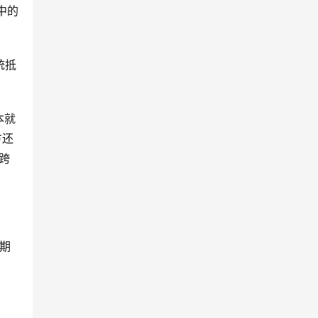
口中的
统抵
本就
方还
跨
早期