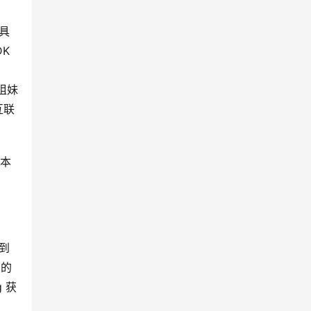
工具
K
姐妹
互联
 本
到
）的
 获