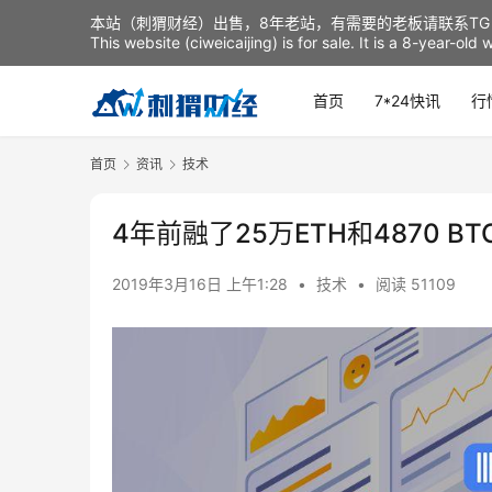
本站（刺猬财经）出售，8年老站，有需要的老板请联系TG：t
This website (ciweicaijing) is for sale. It is a 8-year-ol
首页
7*24快讯
行
首页
资讯
技术
4年前融了25万ETH和4870 
2019年3月16日 上午1:28
•
技术
•
阅读 51109