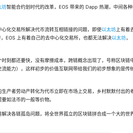
太坊
智能合约划时代的改革，EOS 带来的 Dapp 热潮，中间各
中心化交易所解决代币流转互相链接的问题，即使
以太坊
上有着
币流转，EOS 上有着自己的去中心化交易所，也都无法解决
以太坊
，
个时刻都还要快，没有摩擦成本，跨链概念出现了，号称区块链
交流能力），这样初步的价值互联网带给我们的初步想象的是传
的生产者劳动产转化为代币立即在市场上交易，乡村默默付出的
需要如法币的一般等价物。
将解决各链孤岛问题，将全世界孤立的区块链拼合成一个大的世