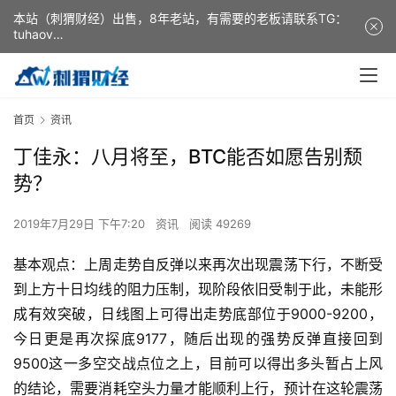
本站（刺猬财经）出售，8年老站，有需要的老板请联系TG：
tuhaov
This website (ciweicaijing) is for sale. It is a 8-year-old
website. If you need it, please contact TG: tuhaov
首页
资讯
丁佳永：八月将至，BTC能否如愿告别颓
势？
2019年7月29日 下午7:20
资讯
阅读 49269
基本观点：上周走势自反弹以来再次出现震荡下行，不断受
到上方十日均线的阻力压制，现阶段依旧受制于此，未能形
成有效突破，日线图上可得出走势底部位于9000-9200，
今日更是再次探底9177，随后出现的强势反弹直接回到
9500这一多空交战点位之上，目前可以得出多头暂占上风
的结论，需要消耗空头力量才能顺利上行，预计在这轮震荡