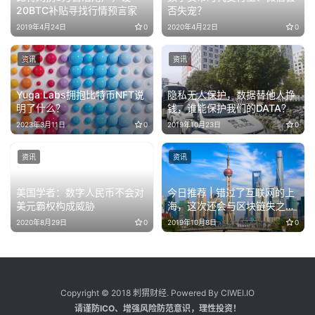
20BTC补贴寻找行情预言家
否失宠？
2019年4月24日
0
2020年4月22日
0
资讯
资讯
Yuga Labs拥抱比特币NFT说
隐私无人保护，数据替他人挣
明了什么？
钱，谁能保护我们的DATA？
2023年3月11日
0
2019年10月23日
0
资讯
资讯
美国学者：数字人民币不会对
今日推荐 | 错过了互联网的上
美元霸权构成威胁
海，这次还会与区块链失之交
臂吗？
2020年8月29日
0
2019年10月8日
0
Copyright © 2018 刺猬财经. Powered By CIWEI.IO
请谨防ICO、增强风险防范意识，理性投资！