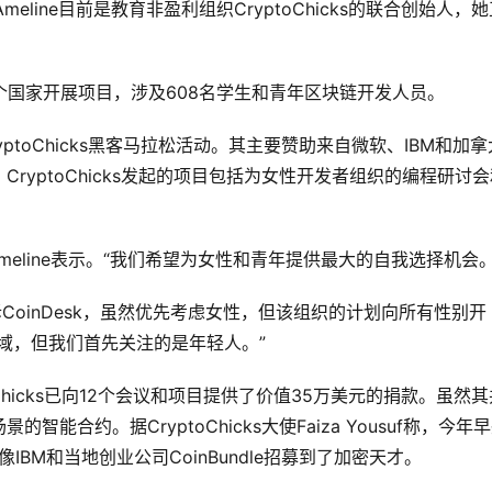
lia Ameline目前是教育非盈利组织CryptoChicks的联合创始人，
已经在多个国家开展项目，涉及608名学生和青年区块链开发人员。
ryptoChicks黑客马拉松活动。其主要赞助来自微软、IBM和加拿
ryptoChicks发起的项目包括为女性开发者组织的编程研讨会
eline表示。“我们希望为女性和青年提供最大的自我选择机会。
ikova告诉CoinDesk，虽然优先考虑女性，但该组织的计划向所有性别开
域，但我们首先关注的是年轻人。”
yptoChicks已向12个会议和项目提供了价值35万美元的捐款。虽然
合约。据CryptoChicks大使Faiza Yousuf称，今年
像IBM和当地创业公司CoinBundle招募到了加密天才。