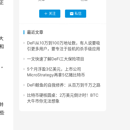
她正
关注
私信
最近文章
大
DeFi从10万到100万地址数，有人说要吸
和
引更多用户，要专注于投机的杀手级应用
一文快速了解DeFi三大保险项目
”
5个月浮盈3亿美元，上市公司
MicroStrategy再拿5亿赌比特币
DeFi鲸鱼的自我修养：从百万到千万之路
比特币硬核圆桌：2万美元倒计时！BTC
大牛市你无法想象
其并
早些