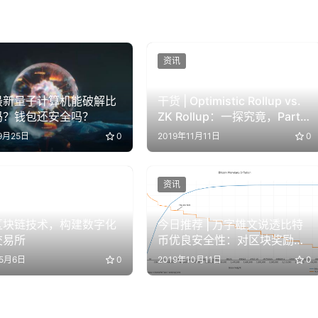
资讯
最新量子计算机能破解比
干货 | Optimistic Rollup vs.
吗？钱包还安全吗？
ZK Rollup：一探究竟，Part-
2
9月25日
0
2019年11月11日
0
资讯
区块链技术，构建数字化
今日推荐 | 万字雄文说透比特
交易所
币优良安全性：对区块奖励降
低的恐惧被夸大了
年5月6日
0
2019年10月11日
0