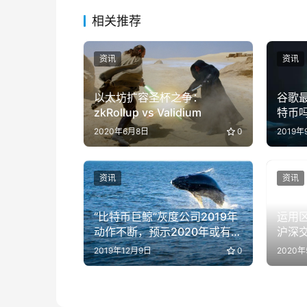
相关推荐
资讯
资讯
以太坊扩容圣杯之争：
谷歌
zkRollup vs Validium
特币
2020年6月8日
0
2019年
资讯
资讯
“比特币巨鲸”灰度公司2019年
运用
动作不断，预示2020年或有巨
沪深
变？
2019年12月9日
0
2020