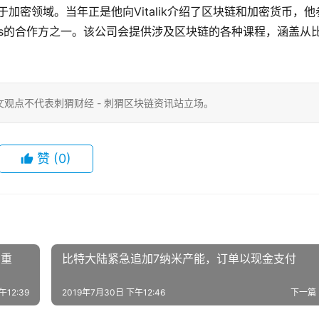
in同样也活跃于加密领域。当年正是他向Vitalik介绍了区块链和加密货币，他
oChicks的合作方之一。该公司会提供涉及区块链的各种课程，涵盖从
观点不代表刺猬财经 - 刺猬区块链资讯站立场。
赞
(0)
出重
比特大陆紧急追加7纳米产能，订单以现金支付
午12:39
2019年7月30日 下午12:46
下一篇