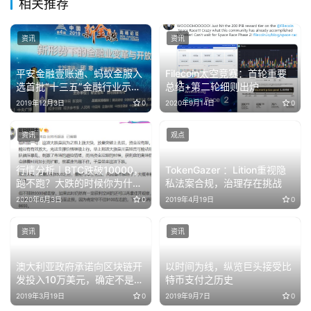
相关推荐
资讯
资讯
平安金融壹账通、蚂蚁金服入
Filecoin太空竞赛：首轮重要
选首批“十三五”金融行业示范
总结+第二轮细则出炉
案例
2019年12月3日
0
2020年9月14日
0
资讯
观点
行情分析丨BTC跌破10000，
TokenGazer ：Lition重视隐
跑不跑？大跌的时候你为什么
私法案合规，治理存在挑战
恐慌？
2020年6月3日
0
2019年4月19日
0
资讯
资讯
澳大利亚政府承诺向区块链开
以时间为线，纵览巨头接受比
发投入10万美元，确定不是开
特币支付之历史
玩笑？
2019年3月19日
0
2019年9月7日
0