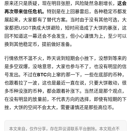
原来还只是质疑，现在明目张胆，风险陡然急剧增长，
这会
再次带来信任危机。
特别是在上回暴雷后，各种稳定币都发
展起来，大家都有了替代方案。当时由于没有其他可选，大
家都把USDT换成大饼避险，短时间造成了大饼的暴涨，这
回不知道这一幕还会不会发生，但小心谨慎为上，至少可以
换到其他稳定币，提前做好准备。
行情依然不温不火，昨天说到短期会小挫下，没想到等来的
是多空双爆，没啥意思，大家也参与不了，也没有明显的信
号发出。不过在
BTC
向上窜的那一下，一些在底部的币种，
也跟着拉了一波，这也是最近一直在说，只要大饼敢动，很
多币种没涨的币种，都会跟着补涨下。当然还是那个观点，
在没有明显的放量前，不代表方向的选择，即使有短期的下
挫，大饼的空间不会太大，需要谨慎还是那些高位币。
本文来自
，仅作分享，存在异议请联系平台删除。本文观点不