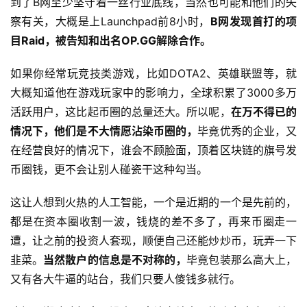
到了B网至少坚守着一丝行业底线，当然也可能和他们的失
察有关，大概是上Launchpad前8小时，
B网发现首打的项
目Raid，被告知和出名OP.GG解除合作。
如果你经常玩竞技类游戏，比如DOTA2、英雄联盟等，就
大概知道他在游戏玩家中的影响力，全球积累了3000多万
活跃用户，这比起币圈的总量还大。所以呢，
在万不得已的
情况下，他们是不大情愿沾染币圈的，
毕竟优秀的企业，又
在经营良好的情况下，谁会不顾脸面，顶着区块链的旗号发
币圈钱，更不会让别人碰瓷干这种勾当。
这让人想到火热的人工智能，一个是近期的一个是先前的，
都是在资本圈收割一波，钱烧的差不多了，再来币圈走一
遭，让之前的投资人套现，顺便自己还能炒炒币，玩弄一下
韭菜。
当然散户的信息是不对称的，
毕竟包装那么高大上，
又有各大牛逼的站台，我们只要人傻钱多就行。