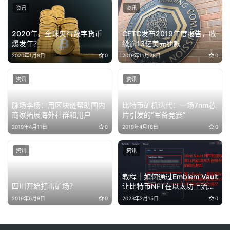
资讯
资讯
2020年，全球央行数字货币
CFTC发布2019年度报告，收
爆发年？
缴逾13亿美元罚款
2020年1月8日
0
2019年11月28日
0
资讯
资讯
脉场李杨：用区块链帮助国内
比特币矿机迭代：一场7nm芯
商家拓展海外社群和用户
片引发的“军备竞赛”
2019年4月11日
0
2019年4月18日
0
资讯
资讯
教程｜如何通过Emblem Vault
四川开始打击矿场？
让比特币NFT在以太坊上流
通？
2019年6月9日
0
2023年2月15日
0