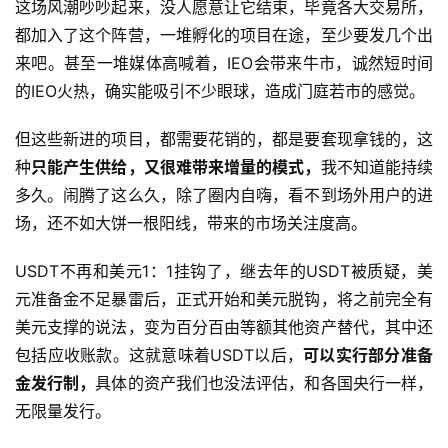
这场风潮吵吵起来，没人愿意让它结束，毕竟各大交易所，
都加入了这个阵营，一堆孵化的项目在途，至少要发几个出
来吧。甚至一堆媒体高喊着，IEO会带来牛市，诚然短时间
的IEO火热，确实能吸引不少眼球，造成门庭若市的感觉。
但这些新进的项目，都需要花销的，都是要套现拿钱的，这
种
只能产生供给，又很难带来增量的模式，
我不知道能持续
多久。闹腾了这么久，除了圈内自嗨，看不到场外用户的进
场，还不如大饼一根阳线，带来的市场关注度高。
USDT不再和美元1：1挂钩了，继去年的USDT被质疑，美
元准备金不足暴雷后，正式开始和美元脱钩，将之前完全有
美元支撑的说法，变为百分百由等额其他资产替代，其中还
包括应收账款。这就意味着USDT以后，
可以实行部分准备
金发行制，
具体的资产我们也没法评估，和各国央行一样，
无限量发行。