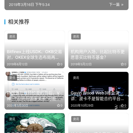
2019年3月16日 下午5:34
下一篇
相关推荐
资讯
资讯
Bitfinex上线USDK、OKB交易
机构用户入场，比起比特币更
对，OKEX全球生态布局再下
愿意买比特币基金？
一城！
2019年6月12日
0
2019年5月22日
0
资讯
资讯
特朗普与推特较量的背后，V
Gavin Wood Web3峰会演
神：“公司与国家关系”可能将
讲：波卡不是智能合约平台，
迎来新篇章
而是平台的平台（全文）
2020年5月30日
0
2020年10月29日
0
资讯
资讯