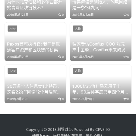
为什么扎克伯格和多尔西都开
瑞典海盗党创始人：闪电网络
始青睐区块链技术？
是一条“死胡同”
2019年3月28日
0
2019年3月26日
0
人物
人物
Paxos首席执行官: 我们是联
独家专访Conflux COO 张元
通客户资产和区块链的桥梁
杰 | 主题：Conflux未来的发
展
2019年3月29日
0
2019年3月26日
0
人物
人物
30万条个人信息卖1比特币，
1000亿市值！马云用了十
这名22岁“网偷”2个月后就被
年，90后孙宇晨只用四个月就
抓获
做到了！
2019年3月25日
0
2019年3月20日
0
Copyright © 2018 刺猬财经. Powered By CIWEI.IO