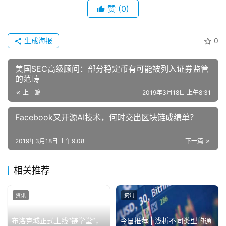
赞
(0)
生成海报
0
美国SEC高级顾问：部分稳定币有可能被列入证券监管
的范畴
上一篇
2019年3月18日 上午8:31
Facebook又开源AI技术，何时交出区块链成绩单？
2019年3月18日 上午9:08
下一篇
相关推荐
资讯
资讯
布洛克城正式上线“链学堂”，
今日推荐 | 浅析不同类型的通