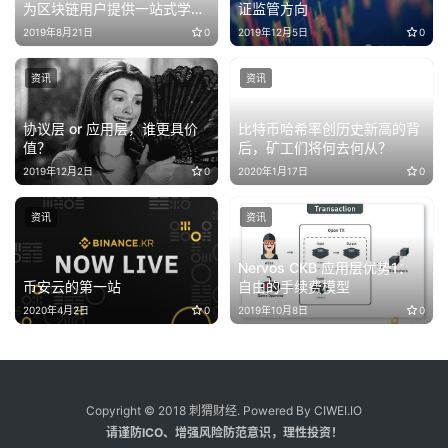
为区块链用户提供一站式学习
证监管方向
平台
2019年8月21日
0
2019年12月5日
0
资讯
资讯
协议层 or 应用层，谁更具价
比特币哈希率创历史新高的背
值？
后，矿工们将何去何从？
2019年12月2日
0
2020年1月17日
0
资讯
资讯
Nervos CKB 应用层优势1：
币安云的第一站
自由的手续费模型
2020年4月2日
0
2019年10月8日
0
Copyright © 2018 刺猬财经. Powered By CIWEI.IO
请谨防ICO、增强风险防范意识，理性投资！