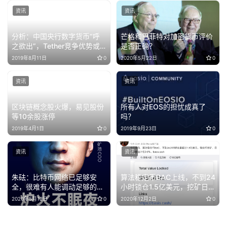
资讯
资讯
分析：中国央行数字货币“呼
芒格和巴菲特对加密货币评价
之欲出”，Tether竞争优势或
是否正确？
逐步丧失
2019年8月11日
0
2020年5月22日
0
资讯
资讯
区块链概念股火爆，易见股份
所有人对EOS的担忧成真了
等10余股涨停
吗？
2019年4月1日
0
2019年9月23日
0
资讯
资讯
朱砝：比特币网络已足够安
算法稳定币BAC上线，不到24
全，很难有人能调动足够的硬
小时锁仓1.5亿美元，挖矿日化
件与能源实施攻击
3~6%，一匹黑马
2020年5月12日
0
2020年12月2日
0