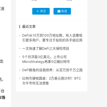
货消
关注
私信
最近文章
DeFi从10万到100万地址数，有人说要吸
引更多用户，要专注于投机的杀手级应用
一文快速了解DeFi三大保险项目
5个月浮盈3亿美元，上市公司
出
MicroStrategy再拿5亿赌比特币
DeFi鲸鱼的自我修养：从百万到千万之路
比特币硬核圆桌：2万美元倒计时！BTC
期。
大牛市你无法想象
平台
市场