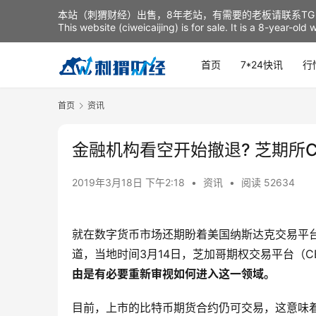
本站（刺猬财经）出售，8年老站，有需要的老板请联系TG：t
This website (ciweicaijing) is for sale. It is a 8-year-ol
首页
7*24快讯
行
首页
资讯
金融机构看空开始撤退? 芝期所
2019年3月18日 下午2:18
•
资讯
•
阅读 52634
就在数字货币市场还期盼着美国纳斯达克交易平台推
道，当地时间3月14日，芝加哥期权交易平台（C
由是有必要重新审视如何进入这一领域。
目前，上市的比特币期货合约仍可交易，这意味着最