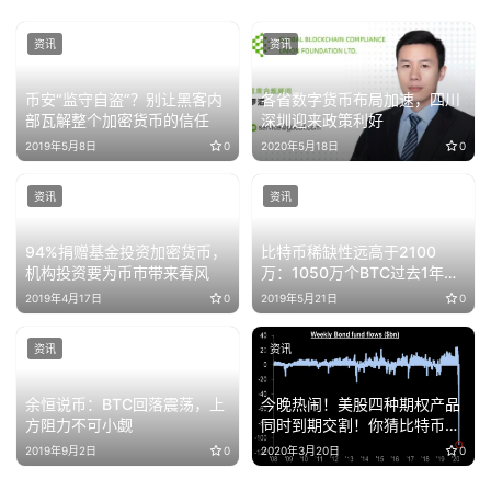
资讯
资讯
币安“监守自盗”？别让黑客内
各省数字货币布局加速，四川
部瓦解整个加密货币的信任
深圳迎来政策利好
2019年5月8日
0
2020年5月18日
0
资讯
资讯
94%捐赠基金投资加密货币，
比特币稀缺性远高于2100
机构投资要为币市带来春风
万：1050万个BTC过去1年未
动，数百万个丢失
2019年4月17日
0
2019年5月21日
0
资讯
资讯
余恒说币：BTC回落震荡，上
今晚热闹！美股四种期权产品
方阻力不可小觑
同时到期交割！你猜比特币还
跟美股玩吗？
2019年9月2日
0
2020年3月20日
0