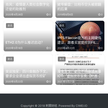
肖风：疫情是人类社会数字化
姥爷解盘：比特币空头被掀翻
迁徙的助推剂
的后果
2020年4月28日
0
2019年8月6日
0
资讯
资讯
IPFS/Filecoin官方的主网硬件
ETH2.0为什么推迟启动？
建议，跟着买就能挖到FIL
吗？
2020年5月18日
0
2020年4月20日
0
资讯
资讯
吴说独家：四川金融办下文，
海南发文：企业不得非法从事
要求企业退出虚拟货币挖矿
ICO、虚拟货币买卖（附通知
全文）
2020年5月22日
0
2020年5月21日
0
Copyright © 2018 刺猬财经. Powered By CIWEI.IO