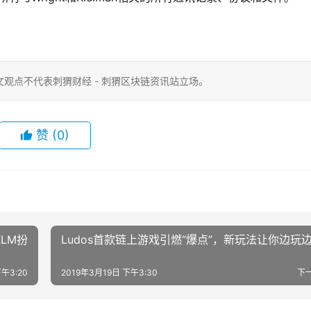
观点不代表刺猬财经 - 刺猬区块链资讯站立场。
赞
(0)
LM扮
Ludos首款链上游戏引燃“爆点”，新玩法让你边玩
午3:20
2019年3月19日 下午3:30
下