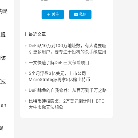
构是
关注
私信
被提
最近文章
DeFi从10万到100万地址数，有人说要吸
引更多用户，要专注于投机的杀手级应用
用该
一文快速了解DeFi三大保险项目
5个月浮盈3亿美元，上市公司
MicroStrategy再拿5亿赌比特币
链技
DeFi鲸鱼的自我修养：从百万到千万之路
比特币硬核圆桌：2万美元倒计时！BTC
an
大牛市你无法想象
提