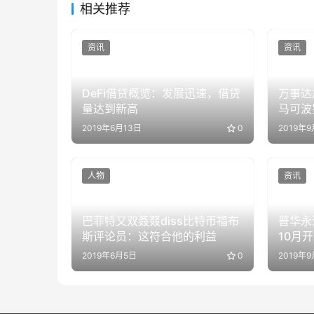
相关推荐
资讯
资讯
DeFi借贷概览：发展迅速，借贷
万事达
量达到新高
马可波
2019年6月13日
0
2019年
人物
资讯
巴菲特又双叒叕diss比特币福布
普华永
斯评论员：这符合他的利益
10月
2019年6月5日
0
2019年