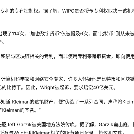
获得专利的专有控制权。据了解，WIPO是否授予专利权取决于该机
次出现了114次，“加密数字货币”仅被提及6次，而“比特币”则从未
产。
图通过积累与区块链相关的专利，而非使用专利来赚取资金，即向使
eiman（计算机科学家和网络安全专家，许多人怀疑他是比特币和区块
比特币。因此，Wright被起诉，要求赔偿40亿美元。
他们不知道 Kleiman的这笔财产，便“伪造了一系列合同，声称将Kleim
leiman的签名。”
ff Garzik被美国地方法院传唤。据了解，Garzik需出庭，
所有与Wright和Kleiman相关的所有通讯记录、协议和文件。