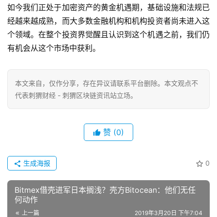
如今我们正处于加密资产的黄金机遇期，基础设施和法规已
经越来越成熟，而大多数金融机构和机构投资者尚未进入这
个领域。在整个投资界觉醒且认识到这个机遇之前，我们仍
有机会从这个市场中获利。
本文来自
，仅作分享，存在异议请联系平台删除。本文观点不
代表刺猬财经 - 刺猬区块链资讯站立场。
赞
(0)
生成海报
0
Bitmex借壳进军日本搁浅？壳方Bitocean：他们无任
何动作
上一篇
2019年3月20日 下午7:04