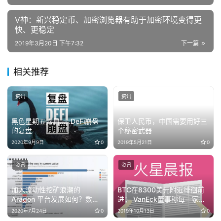
V神：新兴稳定币、加密浏览器有助于加密环境变得更
快、更稳定
2019年3月20日 下午7:32
下一篇
相关推荐
资讯
资讯
黑色星期五六日……DeFi崩盘
保卫人民币，中国需要用好三
的复盘
个秘密武器
2020年9月9日
0
2019年5月21日
0
资讯
资讯
加入流动性挖矿浪潮的
BTC在8300美元附近徘徊前
Aragon 平台发展如何？数据
进； VanEck董事称每一家离
解读其 DAO 生态资金与治理
开Libra的公司都可能是迫不得
2020年7月24日
0
2019年10月13日
0
现状
已 | 晨报