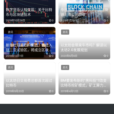
数字货币认知变现：关于比特
今日推荐 | 详解2019中国区块
币与区块链技术
链上市公司图谱
2019年10月26日
0
2019年12月13日
0
资讯
资讯
新华社报道欧科集团：首批入
以太坊会带来牛市吗？解读以
驻三亚试验区，将成立区块链
太坊2.0发展规划
离岸数字资产交易实验室
2019年12月1日
0
2020年6月6日
0
资讯
资讯
以太坊日交易费总额首次超过
BM要发布新的“黑科技”?改变
比特币
比特币挖矿模式，矿工算力优
势可能将不复存在
2019年9月20日
0
2019年4月12日
0