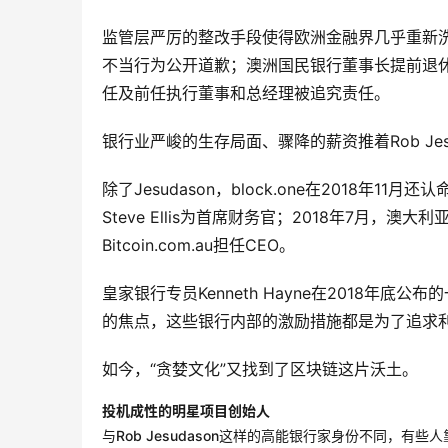
监管层严厉的整改手段使得欧洲金融界几乎重新洗牌
不当行为公开道歉；澳洲国民银行董事长提前退休
任及前任执行董事和总经理被追究责任。
银行业严峻的生存局面、骤降的薪资推着Rob Je
除了Jesudason，block.one在2018
Steve Ellis为首席财务官；2018年7月，澳
Bitcoin.com.au担任CEO。
皇家银行专员Kenneth Hayne在2018年
的焦点，这些银行内部的激励措施都是为了追求
如今，“贪婪文化”又找到了区块链这片沃土。
投机成性的明星项目创始人
与Rob Jesudason这样的高能银行家身份不同，