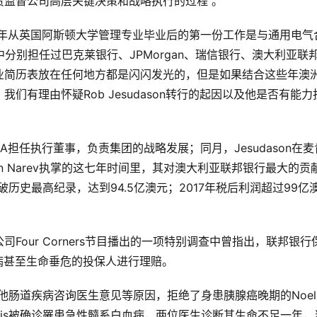
责监督公司高层关键决策和战略执行的过程 。
。1994年从英国阿斯顿大学管理专业毕业后的第一份工作是与通用电气
分别担任过巴克莱银行、JPMorgan、瑞信银行、澳大利亚联
业简历表放在任何地方都是闪闪发光的，但是如果结合这些年澳
有理由怀疑Rob Jesudason转行的起因以及他是否有能力
入CBA担任执行董事，负责集团的战略发展；同月，Jesudason在麦
在Ian Narev执掌的这七年时间里，其对澳大利亚联邦银行最大的贡
破历史最高纪录，达到94.5亿澳元；2017年税后利润超过99亿
our Corners节目播出的一项特别调查中曾指出，联邦银行
患病甚至生命垂危的投保人进行理赔。
其他肠道疾病咨询医生意见等原因，拒绝了身患胰腺癌晚期的Noel
ashalis被确诊罹患急性髓系白血病，两位医生诊断其生命不足一年，