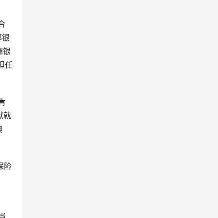
合
邦银
洲银
担任
肯
献就
澳
保险
当