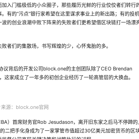
而加入门槛极低的小众圈子，那些履历光鲜的行业佼佼者们转行
。有的“污点”银行家希望在这里谋求事业上的新出路；有的投
一波的创业浪潮中败下阵来的失败者们更希望借区块链打一场漂
失败者们的集散场，书写辉煌的少，心怀鬼胎的多。
议背后的开发公司block.one的主创团队除了CEO Brendan
外几乎全部出走，这家成立了一年多的初创企业经历了一轮高管层的大换血。
来源：block.one官网
A）首席财务官Rob Jesudason，离开旧东家之后马不停蹄的
大银行的二把手化身成为了一家掌管市值超过30亿美元加密货币的区