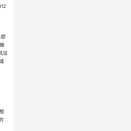
12
全部
n被
抗议
减
相
的