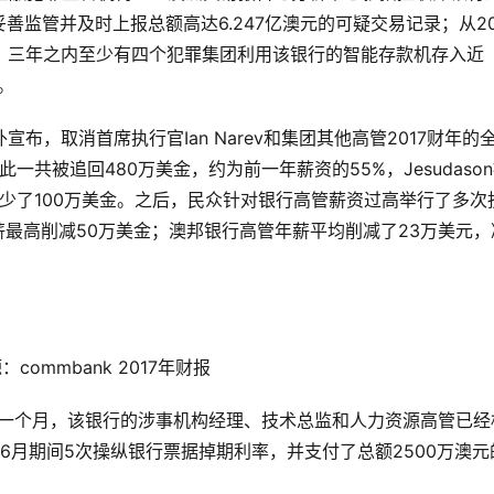
监管并及时上报总额高达6.247亿澳元的可疑交易记录；从20
次，三年之内至少有四个犯罪集团利用该银行的智能存款机存入近
。
布，取消首席执行官Ian Narev和集团其他高管2017财年的
因此一共被追回480万美金，约为前一年薪资的55%，Jesudaso
整整少了100万美金。之后，民众针对银行高管薪资过高举行了多次
薪最高削减50万美金；澳邦银行高管年薪平均削减了23万美元，
commbank 2017年财报
职，之前一个月，该银行的涉事机构经理、技术总监和人力资源高管已经
至6月期间5次操纵银行票据掉期利率，并支付了总额2500万澳元