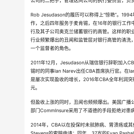
公司的二把手，管理这间公司的执行委员会，负
Rob Jesudason的履历可以称得上“惊艳”
作，之后四年服务于麦肯锡，在16年的银行工作中
行及其子公司奥克兰储蓄银行的高管。这样的职
行业频繁爆出的丑闻和监管层对银行高管的清洗，我们
一个监督者的角色。
2011年12月，Jesudason从瑞信银行辞职加
锡时的同事Ian Narev出任CBA首席执行官。
是屡次实现盈收的增长，2016年CBA全年利润突
元。
但盈收上涨的同时，丑闻也频频爆出。美国广播公司F
部门CommInsure采用了不道德的手段拒绝对
2014年，CBA以在投保时未就肺病、胃溃疡或
Stevens的索赔申请；同年，37岁的Evan P