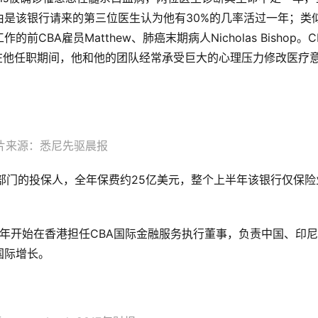
是该银行请来的第三位医生认为他有30%的几率活过一年；类
BA雇员Matthew、肺癌末期病人Nicholas Bishop。C
目组说，在他任职期间，他和他的团队经常承受巨大的心理压力修改医疗
片来源：悉尼先驱晨报
险部门的投保人，全年保费约25亿美元，整个上半年该银行仅保险
2014年开始在香港担任CBA国际金融服务执行董事，负责中国、印
国际增长。