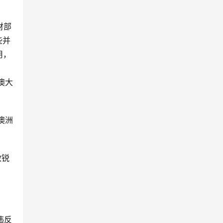
财部
些并
用，
照澳大
澳洲
敏锐
违反