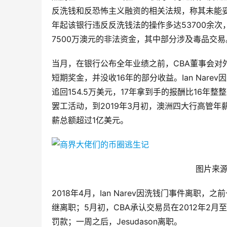
反洗钱和反恐怖主义融资的相关法规，称其未能妥善
年起该银行违反反洗钱法的操作多达53700余
7500万澳元的非法资金，其中部分涉及毒品交易
当月，在银行公布全年业绩之前，CBA董事会对外宣
短期奖金，并没收16年的部分收益。Ian Narev
追回154.5万美元，17年拿到手的报酬比16年
罢工活动，到2019年3月初，澳洲四大行高管年
薪总额超过1亿美元。
图片来源：
2018年4月，Ian Narev因洗钱门事件离
继离职；5月初，CBA承认交易员在2012年2月
罚款；一周之后，Jesudason离职。