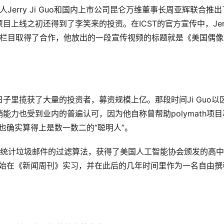
始人Jerry Ji Guo和国内上市公司昆仑万维董事长周亚辉联合推出
项目上线之初还得到了李笑来的投资。在ICST的官方宣传中，Jer
声”两个栏目取得了合作，他放出的一段宣传视频的标题就是《美国偶
日子里揽获了大量的投资者，募资规模上亿。那段时间Ji Guo以
力也受到业内的普遍认可，因为他自称曾帮助polymath项目
也确实算得上是数一数二的“聪明人”。
的贝叶斯统计垃圾邮件的过滤算法，获得了美国人工智能协会颁发的高
他开始在《新闻周刊》实习，并在此后的几年时间里作为一名自由撰
。