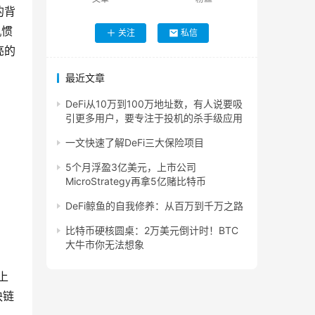
的背
机惯
关注
私信
亮的
最近文章
DeFi从10万到100万地址数，有人说要吸
引更多用户，要专注于投机的杀手级应用
一文快速了解DeFi三大保险项目
5个月浮盈3亿美元，上市公司
MicroStrategy再拿5亿赌比特币
DeFi鲸鱼的自我修养：从百万到千万之路
比特币硬核圆桌：2万美元倒计时！BTC
大牛市你无法想象
上
块链