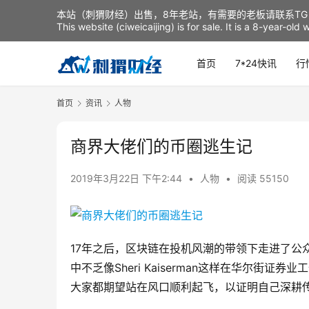
本站（刺猬财经）出售，8年老站，有需要的老板请联系TG：t
This website (ciweicaijing) is for sale. It is a 8-year-ol
首页
7*24快讯
行
首页
资讯
人物
商界大佬们的币圈逃生记
2019年3月22日 下午2:44
•
人物
•
阅读 55150
17年之后，区块链在投机风潮的带领下走进了公
中不乏像Sheri Kaiserman这样在华尔街
大家都期望站在风口顺利起飞，以证明自己深耕