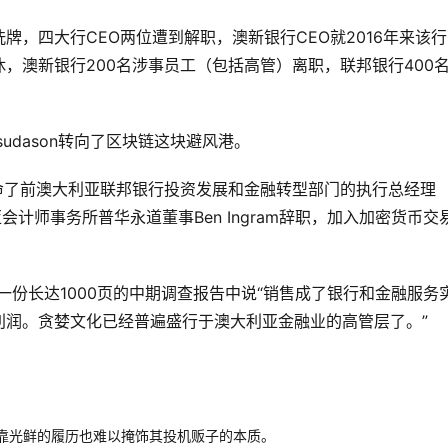
，四大行CEO两位遭到解职，澳新银行CEO就2016年来该
，澳新银行200名涉事员工（包括高管）离职，联邦银行400
sudason转向了区块链这块避风港。
年11月还认命了前澳大利亚联邦银行投资发展和金融转型部门的执行总经理
大利亚会计师事务所普华永道董事Ben Ingram辞职，加入加密货币交
底公布的一份长达1000页的中期调查报告中说“销售成了银行和金融服务
利润。贪婪文化已经普遍盛行于澳大利亚金融业的高管层了。”
有些人靠光鲜的履历也难以掩饰其投机贩子的本质。