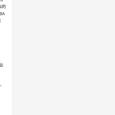
似的
BA
意
业
尼、