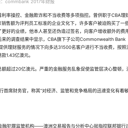
commbank 2017年财报
利率操控、金融欺诈和不当收费等多项指控。曾供职于CBA理
CBA以销售额为评判员工标准的企业文化下，许多客户被迫购买了一
了更好的业绩，他本人甚至还伪造过签名，向客户增收额外的费
查结果中显示，CBA旗下子公司Commonwealth Bank
al Advice在未提供理财服务的情况下向多达31500名客户进行不当收费，按
1.43亿澳元。
总额超过20亿澳元。严重的金融服务乱象促使监管层决心整顿，
ason为银行首席财务官，称其“对经济、监管和竞争格局的迅速变化有着
，澳洲金融犯罪监管机构——澳洲交易报告与分析中心就指控联邦银行