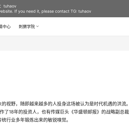
uhaov
d website. If you need it, please contact TG: tuhaov
情中心
刺猬学院
众的视野，随即越来越多的人投身这场被认为是时代机遇的洪流
证券业工作了18年的投资人，也有传媒巨头《华盛顿邮报》的战略副总
传统行业多年锻炼出来的敏锐嗅觉。