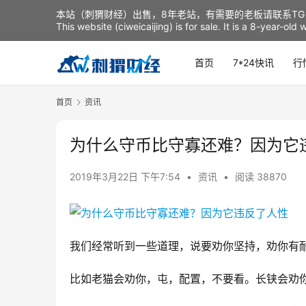
本站（刺猬财经）出售，8年老站，有需要的老板请联系TG：t
This website (ciweicaijing) is for sale. It is a 8-year-ol
首页
7*24快讯
行
首页
资讯
为什么守币比守寡还难？因为它
2019年3月22日 下午7:54
•
资讯
•
阅读 38870
我们经常听到一些道理，说要劝你坚持，劝你有
比如老猫会劝你，屯，配置，不要看。长铗会劝