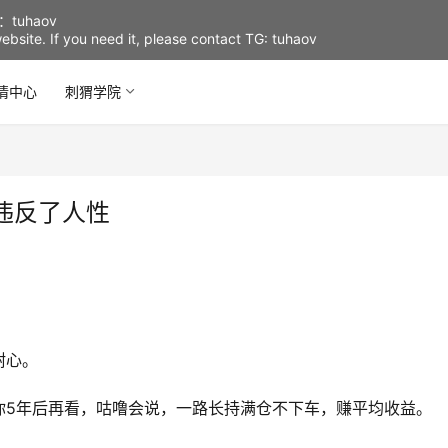
uhaov
d website. If you need it, please contact TG: tuhaov
情中心
刺猬学院
违反了人性
耐心。
你5年后再看，咕噜会说，一路长持满仓不下车，赚平均收益。