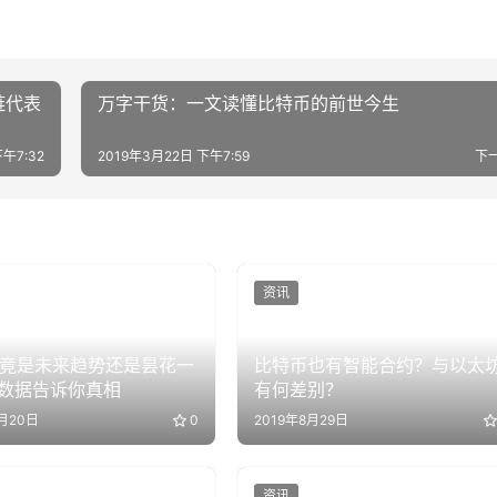
链代表
万字干货：一文读懂比特币的前世今生
午7:32
2019年3月22日 下午7:59
下
资讯
i究竟是未来趋势还是昙花一
比特币也有智能合约？与以太
数据告诉你真相
有何差别？
7月20日
0
2019年8月29日
资讯