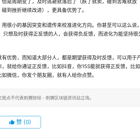
，但是周期变了，及时逃避就落后了（跌了就卖，碰到苦难就放
，碰到挫折继续改进），更具备优势了。
，用很小的基因突变和遗传来校准进化方向。你甚至可以这么说
会，只想及时获得正反馈的人，会获得负反馈，而进化为能坚持很
就有优势，而知道大部分人，都是期望获得及时反馈，可以用于
，就给你通证正反馈，比如抖音，你15S能就获得正反馈，比
比如微信，你发个朋友圈，就有人给你点赞。
观点不代表刺猬财经 - 刺猬区块链资讯站立场。
赞
(0)