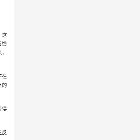
，这
反馈
点，
不在
足的
获得
正反