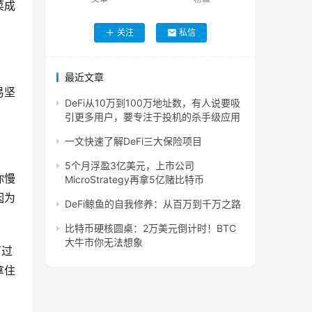
菜成
关注
私信
最近文章
易坚
DeFi从10万到100万地址数，有人说要吸
引更多用户，要专注于投机的杀手级应用
一文快速了解DeFi三大保险项目
5个月浮盈3亿美元，上市公司
你慢
MicroStrategy再拿5亿赌比特币
因为
DeFi鲸鱼的自我修养：从百万到千万之路
比特币硬核圆桌：2万美元倒计时！BTC
大牛市你无法想象
有过
拿住