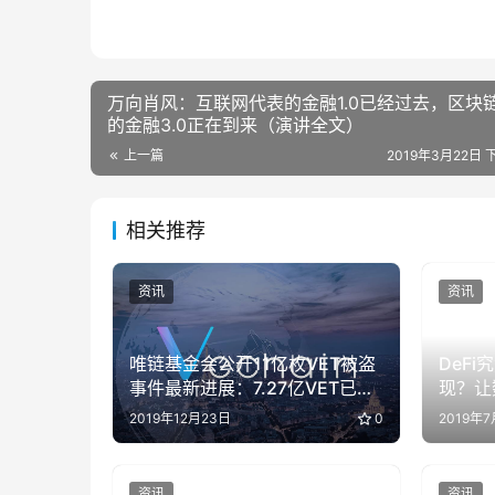
万向肖风：互联网代表的金融1.0已经过去，区块
的金融3.0正在到来（演讲全文）
上一篇
2019年3月22日 下
相关推荐
资讯
资讯
唯链基金会公开11亿枚VET被盗
DeF
事件最新进展：7.27亿VET已被
现？让
冻结
2019年12月23日
0
2019年
资讯
资讯