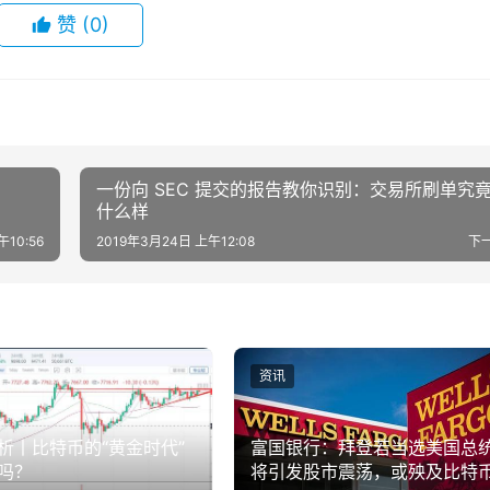
赞
(0)
一份向 SEC 提交的报告教你识别：交易所刷单究
什么样
午10:56
2019年3月24日 上午12:08
下
资讯
析丨比特币的“黄金时代”
富国银行：拜登若当选美国总
吗？
将引发股市震荡，或殃及比特