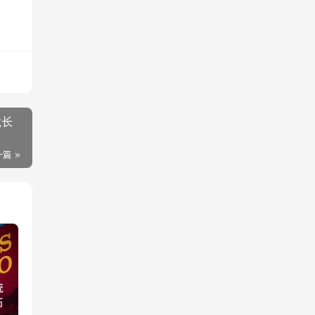
竟长
一篇
统
币