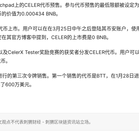
chpad上的CELER代币预售。参与代币预售的最低限额被设定为
价值为0.000434 BNB。
R代币上市。用户可以在在3月25日中午之后登陆其币安账户，使
安在其官方博客中提到，CELER的上市费是0 BNB。
及CelerX Tester奖励竞赛的获奖者分发CELER代币。用户可
代币。
pad上进行的第三次令牌销售。第一个销售的代币是BTT，在1月28日进
了600万美元。
观点不代表刺猬财经 - 刺猬区块链资讯站立场。