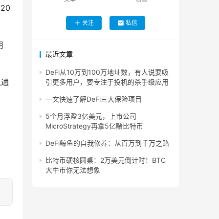
20
关注
私信
用
最近文章
DeFi从10万到100万地址数，有人说要吸
以通
引更多用户，要专注于投机的杀手级应用
一文快速了解DeFi三大保险项目
5个月浮盈3亿美元，上市公司
MicroStrategy再拿5亿赌比特币
DeFi鲸鱼的自我修养：从百万到千万之路
比特币硬核圆桌：2万美元倒计时！BTC
大牛市你无法想象