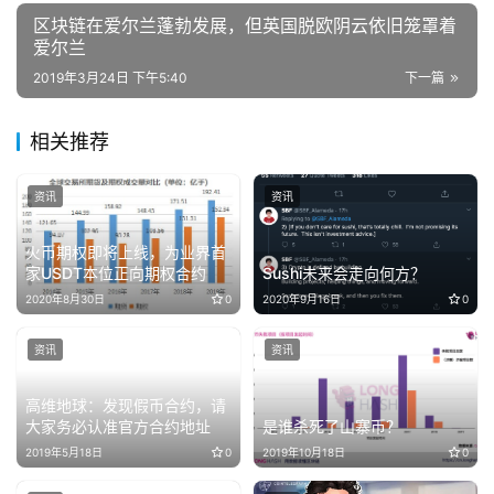
区块链在爱尔兰蓬勃发展，但英国脱欧阴云依旧笼罩着
爱尔兰
2019年3月24日 下午5:40
下一篇
相关推荐
资讯
资讯
火币期权即将上线，为业界首
家USDT本位正向期权合约
Sushi未来会走向何方？
2020年8月30日
0
2020年9月16日
0
资讯
资讯
高维地球：发现假币合约，请
大家务必认准官方合约地址
是谁杀死了山寨币？
2019年5月18日
0
2019年10月18日
0