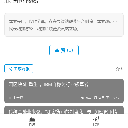
使用。在任何情况下不得对本报告进行任何有悖原意的引
用、删节和修改。
本文来自
，仅作分享，存在异议请联系平台删除。本文观点不
代表刺猬财经 - 刺猬区块链资讯站立场。
赞
(0)
生成海报
0
因区块链“重生”，IBM自称为行业领军者
上一篇
2019年3月24日 下午8:52
首页
快讯
传统金融业来袭，“加密货币的制度化” 与 “加密货币精