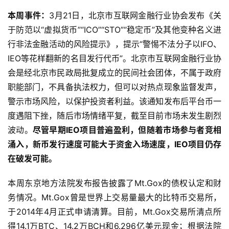
消费品、医疗、公共事业等抗周期属性强的行业存在一定机
会
。
本周事件：
3月21日，北京市互联网金融行业协会发布《关
于防范以“虚拟货币”“ICO”“STO”“稳定币”及其他变种名义进
行非法金融活动的风险提示》，提示“警惕不法分子以IFO、
IEO等花样翻新的名目发行代币”。北京市互联网金融行业协
会是经北京市民政局批复成立的民间社会团体，不属于政府
职能部门，不具备执法权力，但可以对热点现象监督发声，
警示市场风险，以保护投资者利益。该通知发布后平台币一
度遇阻下挫，随后市场情绪平复，截至目前市场未发生剧烈
波动。
尽管早期IEO项目普遍盈利，但随着市场参与者竞相
涌入，新币发行速度可能大于资金入场速度，IEO项目仍存
在破发可能
。
本周东京地方法院发布报告披露了Mt.Gox的债权认定和财
务情况。Mt.Gox曾是世界上交易量最大的比特币交易所，