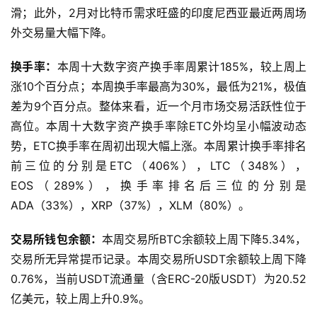
8.85%至2544万元。从地域结构来看，此前需求较为旺盛
中东和南美洲国家及地区的比特币场外交易需求整体有所下
滑；此外，2月对比特币需求旺盛的印度尼西亚最近两周场
外交易量大幅下降。
换手率：
本周十大数字资产换手率周累计185%，较上周上
涨10个百分点；本周换手率最高为30%，最低为21%，极值
差为9个百分点。整体来看，近一个月市场交易活跃性位于
高位。本周十大数字资产换手率除ETC外均呈小幅波动态
势，ETC换手率在周初出现大幅上涨。本周累计换手率排名
前三位的分别是ETC（406%），LTC（348%），
EOS（289%），换手率排名后三位的分别是
ADA（33%），XRP（37%），XLM（80%）。
交易所钱包余额：
本周交易所BTC余额较上周下降5.34%，
交易所无异常提币记录。本周交易所USDT余额较上周下降
0.76%，当前USDT流通量（含ERC-20版USDT）为20.52