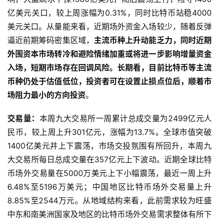
亿美元上下波动，周四晚间受北京互金协会发布风险提示影
响，大盘跳水下探1380亿美元，随后震荡上行，险守1400
亿美元关口，较上周涨幅为0.31%，同时比特币站稳4000
美元关口。从量能来看，近期场外资金入场较少，随着反弹
逼近前期筹码密集区域，
主流币种上升动能乏力，同时近期
外围资本市场转冷和避险情绪加重或将进一步影响增量资金
入场，短期市场存在回调风险。长期看，目前比特币等主流
币种仍处于估值低位，投资者可在设置止损点位后，顺着市
场阻力最小的方向投资
。
交易量：
本周九大交易所一周累计总成交量为2499亿元人
民币，较上周上升301亿元，涨幅为13.7%。全球市值突破
1400亿美元并上下震荡，市场交投氛围有所回升，本周九
大交易所每日总成交量在357亿元上下波动。近期全球比特
币场外交易量在5000万美元上下小幅震荡，最近一周上升
6.48%至5196万美元；中国地区比特币场外交易量上升