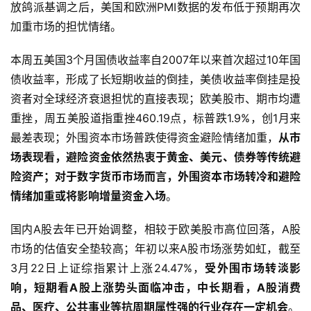
计2019年GDP增长2.1%，而不是此前预期的2.3%。声明发
布后，黄金、美股一度拉升，美元指数跳水；美联储意外释
放鸽派基调之后，美国和欧洲PMI数据的发布低于预期再次
加重市场的担忧情绪。
本周五美国3个月国债收益率自2007年以来首次超过10年国
债收益率，形成了长短期收益的倒挂，美债收益率倒挂是投
资者对全球经济衰退担忧的直接表现；欧美股市、期市均遭
重挫，周五美股道指重挫460.19点，标普跌1.9%，创1月来
最差表现；外围资本市场普跌使得资金避险情绪加重，
从市
场表现看，避险资金依然热衷于黄金、美元、债券等传统避
险资产；对于数字货币市场而言，外围资本市场转冷和避险
情绪加重或将影响增量资金入场
。
国内A股去年已开始调整，相较于欧美股市高位回落，A股
市场的估值安全垫较高；年初以来A股市场涨势如虹，截至
3月22日上证综指累计上涨24.47%，
受外围市场转淡影