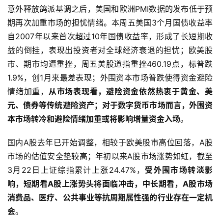
至零，并计划9月份结束缩表。美联储下调了经济展望，预
计2019年GDP增长2.1%，而不是此前预期的2.3%。美联储
意外释放鸽派基调之后，美国和欧洲PMI数据的发布低于预
期再次加重市场的担忧情绪。本周五美国3个月国债收益率
自2007年以来首次超过10年国债收益率，形成了长短期收
益的倒挂，表现出投资者对全球经济衰退的担忧；欧美股
市、期市均遭重挫，周五美股道指重挫460.19点，标普跌
1.9%，创1月来最差表现；外围资本市场普跌使得资金避险
情绪加重，
从市场表现看，避险资金依然热衷于黄金、美
元、债券等传统避险资产；对于数字货币市场而言，外围资
本市场转冷和避险情绪加重或将影响增量资金入场
。
国内A股去年已开始调整，相较于欧美股市高位回落，A股
市场的估值安全垫较高；年初以来A股市场涨势如虹，截至
3月22日上证综指累计上涨24.47%，
受外围市场转淡影
响，短期看A股上涨势头将面临冲击，中长期看，A股市场