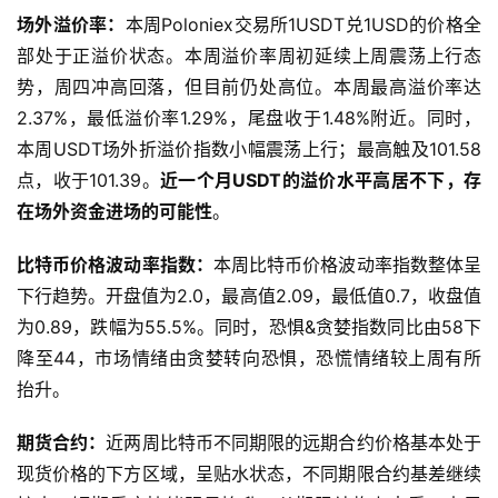
亿美元，较上周上升0.9%。
场外溢价率：
本周Poloniex交易所1USDT兑1USD的价格全
部处于正溢价状态。本周溢价率周初延续上周震荡上行态
势，周四冲高回落，但目前仍处高位。本周最高溢价率达
2.37%，最低溢价率1.29%，尾盘收于1.48%附近。同时，
本周USDT场外折溢价指数小幅震荡上行；最高触及101.58
点，收于101.39。
近一个月USDT的溢价水平高居不下，存
在场外资金进场的可能性
。
比特币价格波动率指数：
本周比特币价格波动率指数整体呈
下行趋势。开盘值为2.0，最高值2.09，最低值0.7，收盘值
为0.89，跌幅为55.5%。同时，恐惧&贪婪指数同比由58下
降至44，市场情绪由贪婪转向恐惧，恐慌情绪较上周有所
抬升。
期货合约：
近两周比特币不同期限的远期合约价格基本处于