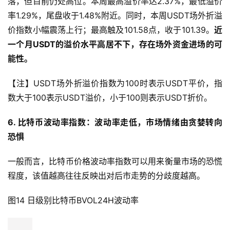
状态。本周溢价率周初延续上周震荡上行态势，周四冲高回
落，但目前仍处高位。本周最高溢价率达2.37%，最低溢价
率1.29%，尾盘收于1.48%附近。同时，本周USDT场外折溢
价指数小幅震荡上行；最高触及101.58点，收于101.39。
近
一个月USDT的溢价水平高居不下，存在场外资金进场的可
能性
。
【注】USDT场外折溢价指数为100时表示USDT平价，指
数大于100表示USDT溢价，小于100则表示USDT折价。
6. 比特币波动率指数：波动率走低，市场情绪由贪婪转向
恐惧
一般而言，比特币价格波动率指数可以用来衡量市场的恐慌
程度，该值越高往往反映出对后市走势的分歧度越高。
图14 日级别比特币BVOL24H波动率