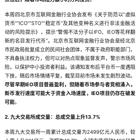
点位后，顺着市场阻力最小的方向投资
。
本周四北京市互联网金融行业协会发布《关于防范以“虚拟
货币”“ICO”“STO”“稳定币”及其他变种名义进行非法金融活
动的风险提示》，提示“警惕不法分子以IFO、IEO等花样翻
新的名目发行代币”。北京市互联网金融行业协会是经北京
市民政局批复成立的民间社会团体，不属于政府职能部门，
不具备执法权力，但可以对热点现象监督发声，警示市场风
险，以保护中小投资者利益。该通知发布后平台币一度遇阻
下挫，随后市场情绪平复，截至目前市场未发生剧烈波动。
尽管早期IEO项目普遍盈利，但随着市场参与者竞相涌入，
新币发行速度可能大于资金入场速度，IEO项目仍存在破发
可能
。
2. 九大交易所成交量：总成交量上升13.7%
本周九大交易所一周累计总成交量为2499亿元人民币，较