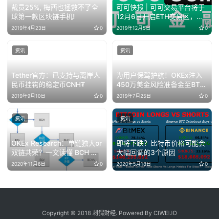
裁员25%, 梅西也拯救不了全
可可快报 | 可可交易平台将于
球第一款区块链手机!
12月6日开启ETH交易区，同
时开放多个ETH交易对
2019年4月23日
0
2019年12月5日
0
资讯
资讯
Tether官方：已支持与离岸人
为用户保驾护航！OKEx注入
民币挂钩的稳定币CNH₮
450万美金风险准备金至BTC
永续合约
2019年9月10日
0
2019年7月25日
0
资讯
资讯
OKEx Research：单链独大or
即将下跌？比特币价格可能会
双链共荣？一文读懂 BCH 分
大幅回调的3个原因
叉的危与机
2020年11月6日
0
2020年5月18日
0
Copyright © 2018 刺猬财经. Powered By CIWEI.IO