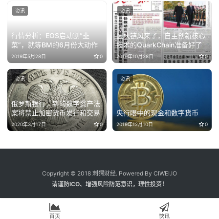
资讯
资讯
行情分析：EOS启动割“韭
区块链风来了，自主创新核心
菜”，就等BM的6月份大动作
技术的QuarkChain准备好了
2019年5月28日
0
2019年10月28日
0
资讯
资讯
俄罗斯银行：新的数字资产法
案将禁止加密货币发行和交易
央行眼中的现金和数字货币
2020年3月17日
0
2019年12月10日
0
Copyright © 2018 刺猬财经. Powered By CIWEI.IO
请谨防ICO、增强风险防范意识，理性投资！
首页
快讯