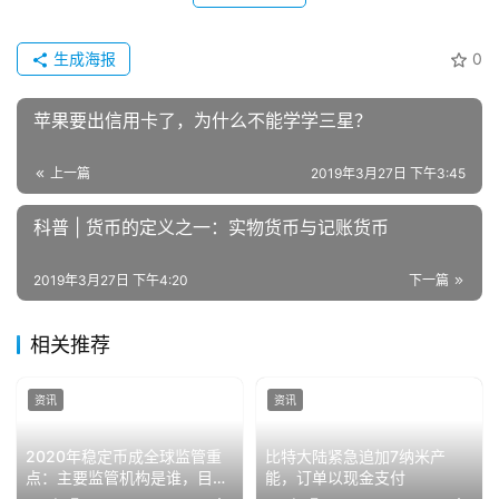
生成海报
0
苹果要出信用卡了，为什么不能学学三星？
上一篇
2019年3月27日 下午3:45
科普 | 货币的定义之一：实物货币与记账货币
2019年3月27日 下午4:20
下一篇
相关推荐
资讯
资讯
2020年稳定币成全球监管重
比特大陆紧急追加7纳米产
点：主要监管机构是谁，目前
能，订单以现金支付
的立场是什么？