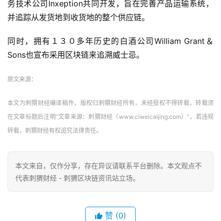
务技术公司Inxeption共同开发，旨在完善产品运输系统，
并追踪从发货地到收货地的整个供应链。
同时，拥有１３０多年历史的白酒公司William Grant＆
Sons也宣布采用区块链来追溯威士忌。
原文来源：
本文为刺猬财经编译稿件，版权归刺猬财经所有，未经授权不得转载，转载须
在文章标题后注明“文章来源：刺猬财经（www.ciweicaijing.com）”，若违规
转载，刺猬财经有权追究法律责任。
本文来自
，仅作分享，存在异议请联系平台删除。本文观点不
代表刺猬财经 - 刺猬区块链资讯站立场。
赞
(0)