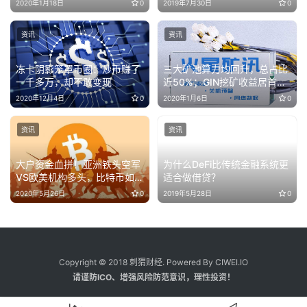
2020年1月18日
0
2019年7月30日
0
资讯
资讯
冻卡阴影笼罩币圈：炒币赚了
三大矿池算力均回升，总占比
一千多万，却不敢变现
近50%；GIN挖矿收益居首，
日净利润达$17.19
2020年12月4日
0
2020年1月6日
0
资讯
资讯
大户资金血拼！亚洲铁头空军
为什么DeFi比传统金融系统更
VS欧美机构多头，比特币如何
适合做借贷？
走？
2020年5月26日
0
2019年5月28日
0
Copyright © 2018 刺猬财经. Powered By CIWEI.IO
请谨防ICO、增强风险防范意识，理性投资！