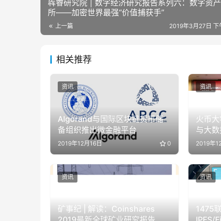
犇睿研究院 | 数字经济研究报告系列六：数字资
所——加密世界最强“价值捕获手”
上一篇
2019年3月27日 下
相关推荐
资讯
资讯
Algorand与国际区块链货币储
火币大
备组织推出微金融平台
与大数
副主任
2019年12月16日
0
2019年1
资讯
资讯
矿事纪 | 解读：Coinshares
147
2019最新全球矿业研究报告
IPFS