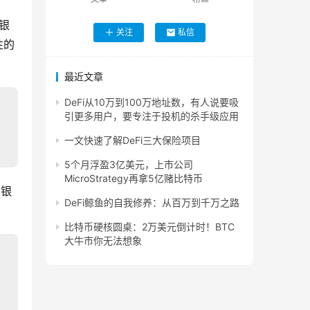
和银
关注
私信
性的
最近文章
DeFi从10万到100万地址数，有人说要吸
引更多用户，要专注于投机的杀手级应用
一文快速了解DeFi三大保险项目
5个月浮盈3亿美元，上市公司
MicroStrategy再拿5亿赌比特币
出银
DeFi鲸鱼的自我修养：从百万到千万之路
比特币硬核圆桌：2万美元倒计时！BTC
大牛市你无法想象