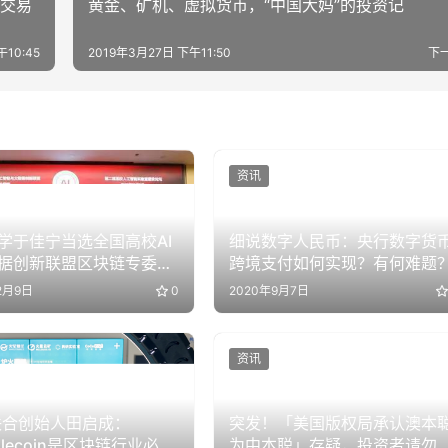
产交易
黄金、矿机、虚拟货币，“中国大妈”的投资记
午10:45
2019年3月27日 下午11:50
下
资讯
学于佳宁当选全国高校AI
细说数字人民币：央行数字货
据创新联盟区块链专委会
跨境支付如何实现？有何难题
2月9日
0
2020年9月7日
资讯
5联合创始人田启成：
突发！「美国版权局承认澳本
/Filecoin是区块链行业必要
为中本聪」存疑，投资者请勿