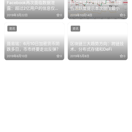
Facebook再次面临数据泄
BTC连续2次插针洗盘！创新
露：超过2亿用户的信息仅保
低活跃度提示本次抛压最小
存在一个可读文件中
2019年3月22日
0
2019年10月14日
0
资讯
资讯
聂易铭：6月10日加密货币阴
区块链三大趋势方向：跨链技
跌多日，币市终要走出反弹？
术、分布式存储和DeFi
2019年6月10日
0
2019年5月8日
0