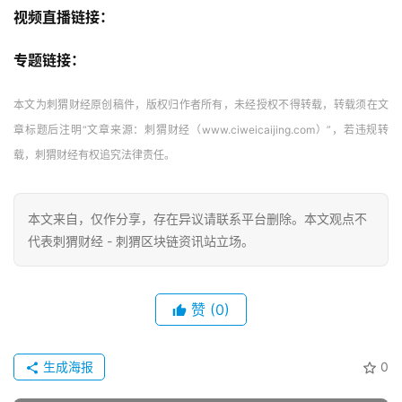
视频直播链接：
专题链接：
本文为刺猬财经原创稿件，版权归作者所有，未经授权不得转载，转载须在文
章标题后注明“文章来源：刺猬财经（www.ciweicaijing.com）”，若违规转
载，刺猬财经有权追究法律责任。
本文来自
，仅作分享，存在异议请联系平台删除。本文观点不
代表刺猬财经 - 刺猬区块链资讯站立场。
赞
(0)
生成海报
0