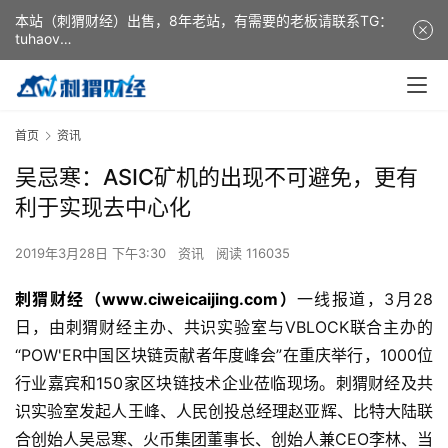
本站（刺猬财经）出售，8年老站，有需要的老板请联系TG：
tuhaov
This website (ciweicaijing) is for sale. It is a 8-year-old
website. If you need it, please contact TG: tuhaov
首页
资讯
吴忌寒：ASIC矿机的出现不可避免，更有
利于实现去中心化
2019年3月28日 下午3:30
资讯
阅读 116035
刺猬财经（www.ciweicaijing.com）
一线报道，3月28
日，由刺猬财经主办、共识实验室与VBLOCK联合主办的
“POW'ER中国区块链贡献者年度峰会”在重庆举行，1000位
行业嘉宾和150家区块链技术企业莅临现场。刺猬财经及共
识实验室发起人王峰、人民创投总经理赵亚辉、比特大陆联
合创始人吴忌寒、火币集团董事长、创始人兼CEO李林、当