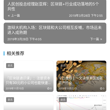
人民创投总经理赵亚辉：区块链+行业成功落地的5个
共性
上一篇
2019年3月28日 下午2:55
激辩大机构入场：区块链和大公司相互反哺，市场远未
进入成熟期
2019年3月28日 下午4:05
下一篇
相关推荐
资讯
资讯
「区块链通识课」：注册资本
今日推荐 | 一文读懂美国加密
只有30元的小公司也能快速贷
资产行业
到款？| 第33讲
2019年11月15日
0
2019年11月22日
0
资讯
资讯