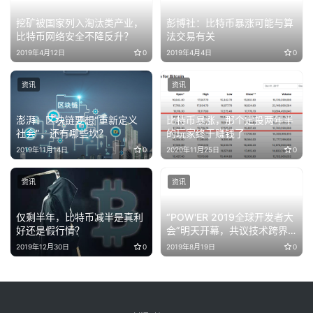
挖矿被国家列入淘汰类产业，
彭博社：比特币暴涨可能与算
比特币网络安全不降反升？
法交易有关
2019年4月12日
0
2019年4月4日
0
资讯
资讯
澎湃：区块链要想“重新定义
比特币暴涨，那个定投两年半
社会”，还有哪些坎？
的玩家终于赚钱了
2019年11月14日
0
2020年11月25日
0
资讯
资讯
仅剩半年，比特币减半是真利
“POW'ER 2019全球开发者大
好还是假行情？
会”明天开幕，共议技术跨界
融合，7大亮点抢先看
2019年12月30日
0
2019年8月19日
0