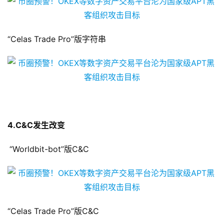
“Celas Trade Pro”版字符串
4.C&C
发生改变
“Worldbit-bot”版C&C
“Celas Trade Pro”版C&C