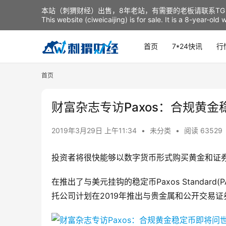
本站（刺猬财经）出售，8年老站，有需要的老板请联系TG：t
This website (ciweicaijing) is for sale. It is a 8-year-ol
首页
7*24快讯
行
首页
财富杂志专访Paxos：合规黄
2019年3月29日 上午11:34
•
未分类
•
阅读 63529
投资者将很快能够以数字货币形式购买黄金和证
在推出了与美元挂钩的稳定币Paxos Standar
托公司计划在2019年推出与贵金属和公开交易