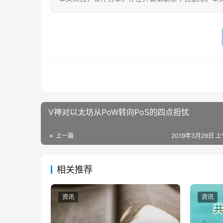
V神对以太坊从PoW转向PoS的四点担忧
上一篇
2019年3月29日 上
相关推荐
资讯
资讯