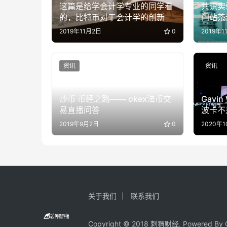
这篇是给学会计学专业的同学看
共识实
的，比特币对于会计学的创新
门站茶
2019年11月2日
0
2019年1
资讯
资讯
炒币 币经之路—— okex法币交
Gavi
易直播问答
波卡不
台的平
2019年9月2日
0
2020年
关于我们
联系我们
Copyright © 2018 刺猬财经. Powered By C