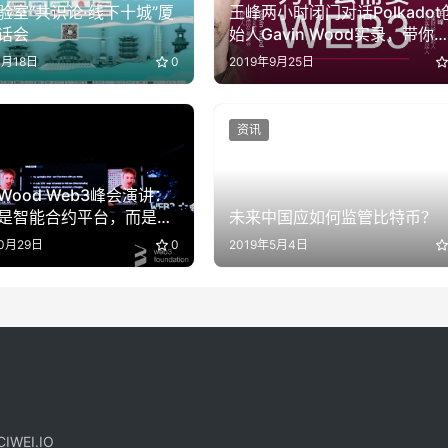
验室“共识论·线下十城”厦
王峰两小时闭门对话Polkadot
话会
始人Gavin Wood实录，带你
解Web 3.0、跨链机制、程序
1月18日
0
2019年9月25日
计及“一键发链”那些事
资讯
n Wood Web3峰会演讲：
是智能合约平台，而是平
未来中国应如何监管比特币？
台（全文）
10月29日
0
2019年5月4日
IWEI.IO