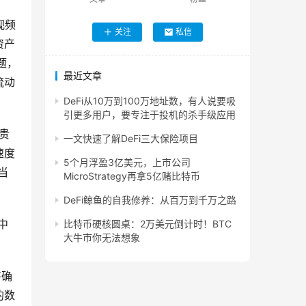
的视频
关注
私信
资产
题，
最近文章
流动
DeFi从10万到100万地址数，有人说要吸
引更多用户，要专注于投机的杀手级应用
与贵
一文快速了解DeFi三大保险项目
速度
5个月浮盈3亿美元，上市公司
当
MicroStrategy再拿5亿赌比特币
DeFi鲸鱼的自我修养：从百万到千万之路
中
比特币硬核圆桌：2万美元倒计时！BTC
大牛市你无法想象
将确
的数