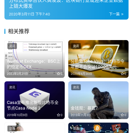
分布式资本合伙人黄凌波：区块链行业或迎来企业数据
上链大爆发
2020年3月11日 下午7:40
下一篇
相关推荐
资讯
资讯
Wombat Exchange：BSC上
分析师Tone Vays：比特币今
的稳定币DEX
年都不会突破10000美元
2023年2月21日
0
2020年6月30日
0
资讯
资讯
Casa宣布推出新版比特币全
节点Casa Node 2
金钱观：暴富？
2019年10月9日
0
2019年11月3日
0
资讯
资讯