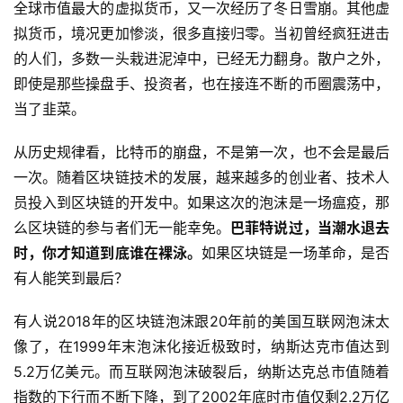
全球市值最大的虚拟货币，又一次经历了冬日雪崩。其他虚
拟货币，境况更加惨淡，很多直接归零。当初曾经疯狂进击
的人们，多数一头栽进泥淖中，已经无力翻身。散户之外，
即使是那些操盘手、投资者，也在接连不断的币圈震荡中，
当了韭菜。
从历史规律看，比特币的崩盘，不是第一次，也不会是最后
一次。随着区块链技术的发展，越来越多的创业者、技术人
员投入到区块链的开发中。如果这次的泡沫是一场瘟疫，那
么区块链的参与者们无一能幸免。
巴菲特说过，当潮水退去
时，你才知道到底谁在裸泳。
如果区块链是一场革命，是否
有人能笑到最后？
有人说2018年的区块链泡沫跟20年前的美国互联网泡沫太
像了，在1999年末泡沫化接近极致时，纳斯达克市值达到
5.2万亿美元。而互联网泡沫破裂后，纳斯达克总市值随着
指数的下行而不断下降，到了2002年底时市值仅剩2.2万亿