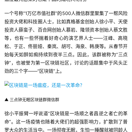
一个号称“1万亿市值社群”的500人微信群里聚集了一帮风险
投资大佬和科技圈人士，比如真格基金创始人徐小平、天使
投资人薛蛮子、百合网创始人慕岩、隆领资本创始人蔡文胜
等，也有一些怀揣着好奇心的演艺界人士——汪峰、高晓
松、于正、佟丽娅、秦岚、胡可、海泉、韩庚等。从春节开
始每天如醉如痴持续到夜半三点。因此，该群被称为“三点
钟”，也被誉为第一区块链社区，讨论的话题集中于风头正
劲的三个字——“区块链”上。
▲
三点钟无眠区块链群微信群
徐小平振臂一呼说道“区块链是一场顺之者昌逆之者亡的革
命”。这一场疫情也随着大佬们的超强影响力，扩散到了普
罗大众的生活当中。一场彻夜无眠，生怕一睡醒就被同龄人