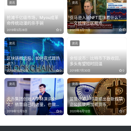
资讯
资讯
抢滩千亿级市场，Myou成革
亚马逊入局NFT意味着什么？
命传统动漫的杀手锏
一文梳理社区观点
2019年5月28日
0
2023年3月11日
0
资讯
资讯
区块链概念股，如何花式蹭热
余恒说币：比特币下跌收回，
点？
多头有望短时回温
2019年11月10日
0
2019年7月30日
0
资讯
资讯
火币集团创始人李林演讲全
监管收紧，印度或出台新规禁
文：依靠自己的力量，也做出
止公民使用加密货币
和Libra一样好的东西
2019年12月5日
0
2020年6月12日
0