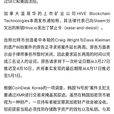
过SEC和美国法院。
加拿大温哥华的上市矿业公司HIVE Blockchain
Technologies本周发布通知称，其法律代表已向Steem分
叉出的新链Hive.io发出了禁止令（ease-and-desist）。
自称比特币创造者中本聪的Craig Wright与Dave Kleiman
的遗产纠纷案件的原告正寻求将案件延长两周。原告方面表
示由于律师事务所暂时关闭，因此要求延长两周的时间以完
成三名证人的证词。原告请求将下一次听证日期从3月27日
推迟至4月10日，并将事实发现的最后期限从4月17日推迟
至5月1日。
根据CoinDesk Korea的一项调查，韩国“N号房”案件主犯主
要通过XMR进行交易来掩盖其踪迹。虽然在韩国加密货币被
视为一种财产，一旦持有者被定罪其加密财产就会被没收。
但前提是当局必须找到存储数字资产的钱包以及私钥。与其