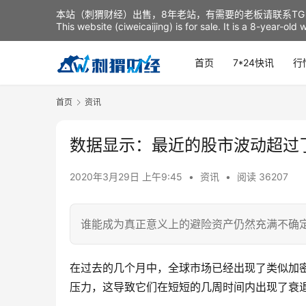
本站（刺猬财经）出售，8年老站，有需要的老板请联系TG：t
This website (ciweicaijing) is for sale. It is a 8-year-ol
首页
7*24快讯
行
首页
资讯
数据显示：最近的股市波动超过
2020年3月29日 上午9:45
•
资讯
•
阅读 36207
谁能成为真正意义上的避险资产仍然充满不确
在过去的几个月中，全球市场已经出现了类似加
压力，这导致它们在短短的几周时间内出现了衰