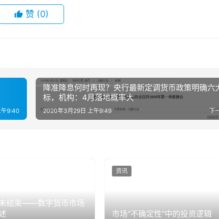
赞
(0)
降准降息何时再现？央行最新定调货币政策明确六
标，机构：4月落地概率大
午9:40
2020年3月29日 上午9:49
下
资讯
未结束——数字货币市场
述
市场“不确定性”中的投资逻辑