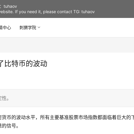
uhaov
d website. If you need it, please contact TG: tuhaov
情中心
刺猬学院
了比特币的波动
定性。
密货币的波动水平，所有主要基准股票市场指数都面临着巨大的
退的信号。