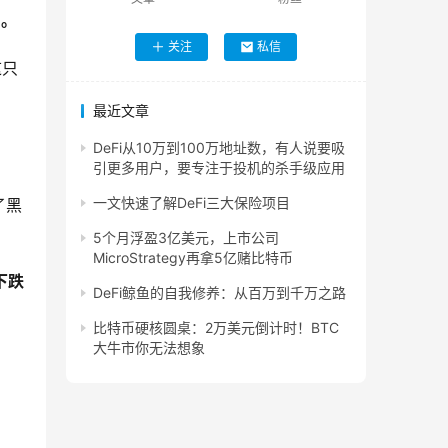
币。
关注
私信
这只
最近文章
DeFi从10万到100万地址数，有人说要吸
引更多用户，要专注于投机的杀手级应用
一文快速了解DeFi三大保险项目
了黑
5个月浮盈3亿美元，上市公司
MicroStrategy再拿5亿赌比特币
下跌
DeFi鲸鱼的自我修养：从百万到千万之路
比特币硬核圆桌：2万美元倒计时！BTC
大牛市你无法想象