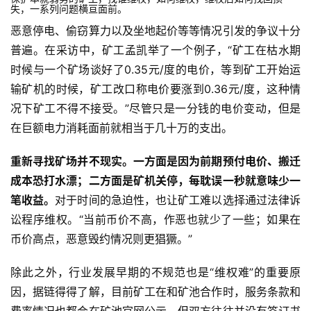
失，一系列问题横亘面前。
恶意停电、偷窃算力以及坐地起价等等情况引发的争议十分
普遍。在采访中，矿工孟凯举了一个例子，“矿工在枯水期
时候与一个矿场谈好了0.35元/度的电价，等到矿工开始运
输矿机的时候，矿工改口称电价要涨到0.36元/度，这种情
况下矿工不得不接受。”尽管只是一分钱的电价变动，但是
在巨额电力消耗面前就相当于几十万的支出。
重新寻找矿场并不现实。一方面是因为前期预付电价、搬迁
成本恐打水漂；二方面是矿机关停，每耽误一秒就意味少一
笔收益。
对于时间的急迫性，也让矿工难以选择通过法律诉
讼程序维权。“当前币价不高，作恶也就少了一些；如果在
币价高点，恶意毁约情况则更猖獗。”
除此之外，行业发展早期的不规范也是“维权难”的重要原
因，据链得得了解，目前矿工在和矿池合作时，服务条款和