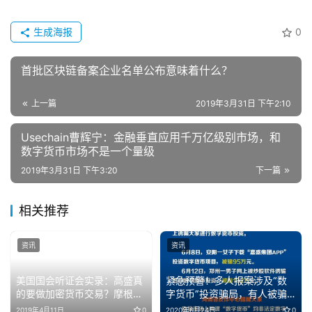
生成海报
0
首批区块链备案企业名单公布意味着什么？
上一篇
2019年3月31日 下午2:10
Usechain曹辉宁：金融垂直应用千万亿级别市场，和
数字货币市场不是一个量级
2019年3月31日 下午3:20
下一篇
相关推荐
资讯
资讯
美国国会听证会实录：高盛真
紧急预警！多人报案涉及“数
的要做加密货币交易？摩根大
字货币”投资骗局，有人被骗
通为什么发币？
上百万！
2019年4月11日
0
2020年6月24日
0