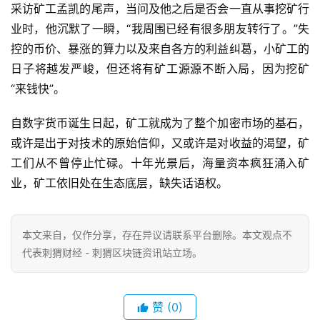
采访矿工孟凯的尾声，当问及他之后是否会一直从事挖矿行
业时，他沉默了一瞬，“我周围已经有很多朋友转行了。”失
控的币价、暴涨的算力以及来自各方的利益纠葛，小矿工的
日子将越发严峻，但还将有矿工源源不断入局，因为挖矿
“来钱快”。
自数字货币诞生日起，矿工就成为了整个加密市场的基石，
或许是出于对技术的原始信仰，又或许是对收益的渴望，矿
工们从不曾停止忙碌。十年光景后，海量资本疯狂涌入矿
业，矿工依旧处在生态底层，缺失话语权。
本文来自
，仅作分享，存在异议请联系平台删除。本文观点不
代表刺猬财经 - 刺猬区块链资讯站立场。
赞
(0)