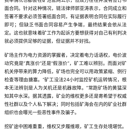
费率情况也都会在矿池官网公示，但双方往往并没有签订书
面合同。针对这种情况，链法律师郭亚涛表示，合同成立和
签署不要求必须签署纸面合同，有证据表明合同在实际履行
即可；但缺乏书面合同容易产生争端，最终结果会依从法
定。这也就意味着矿工作为起诉方要想获得对自己有利判决
就必须提供足够的证据，但证据并不好找。
矿场主作为电力资源的掌握者，决定着电力话语权，电价波
动究竟是“真涨价”还是“假涨价”，矿工难以辨别。而面对矿
机关停带来的算力降低，矿场也完全可以用政策紧缩、例行
检查等理由搪塞。“矿工没法24小时监控矿机运转情况，根
本无法辨别是人为关机还是机器故障。”常跑矿场的黄猛深
知其中水深。据其透露，矿业的维权更多还是寄希望于权威
性社群以及个人私下解决；同时包括矿海会在内的矿业社群
组织也会曝光一些恶性事件及骗子。
挖矿途中困难重重，维权又步履维艰，矿工生存处境堪忧。