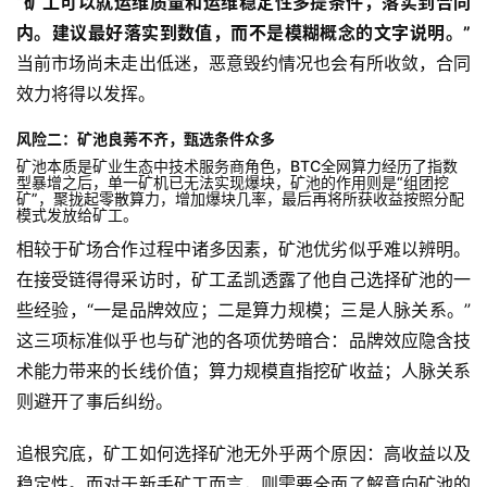
“矿工可以就运维质量和运维稳定性多提条件，落实到合同
内。建议最好落实到数值，而不是模糊概念的文字说明。”
当前市场尚未走出低迷，恶意毁约情况也会有所收敛，合同
效力将得以发挥。
风险二：矿池良莠不齐，甄选条件众多
矿池本质是矿业生态中技术服务商角色，BTC全网算力经历了指数
型暴增之后，单一矿机已无法实现爆块，矿池的作用则是“组团挖
矿”，聚拢起零散算力，增加爆块几率，最后再将所获收益按照分配
模式发放给矿工。
相较于矿场合作过程中诸多因素，矿池优劣似乎难以辨明。
在接受链得得采访时，矿工孟凯透露了他自己选择矿池的一
些经验，“一是品牌效应；二是算力规模；三是人脉关系。”
这三项标准似乎也与矿池的各项优势暗合：品牌效应隐含技
术能力带来的长线价值；算力规模直指挖矿收益；人脉关系
则避开了事后纠纷。
追根究底，矿工如何选择矿池无外乎两个原因：高收益以及
稳定性。而对于新手矿工而言，则需要全面了解意向矿池的