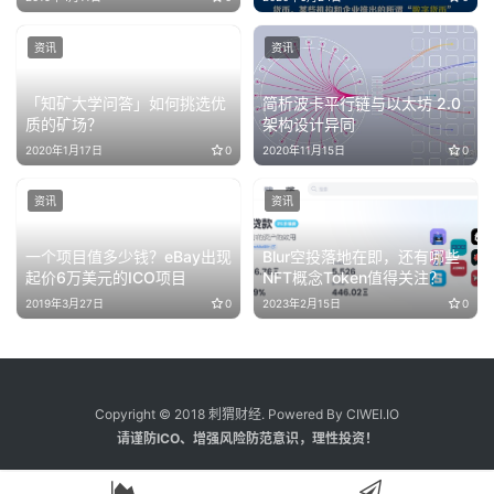
资讯
资讯
「知矿大学问答」如何挑选优
简析波卡平行链与以太坊 2.0
质的矿场？
架构设计异同
2020年1月17日
0
2020年11月15日
0
资讯
资讯
一个项目值多少钱？eBay出现
Blur空投落地在即，还有哪些
起价6万美元的ICO项目
NFT概念Token值得关注？
2019年3月27日
0
2023年2月15日
0
Copyright © 2018 刺猬财经. Powered By CIWEI.IO
请谨防ICO、增强风险防范意识，理性投资！