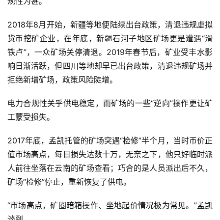
规性为甚。
2018年8月开始，新疆等地便陆续出台政策，清退违规虚拟
货币挖矿企业，在年底，新疆石河子地区矿场更是遭遇“滑
铁卢”，一众矿场关停清退。2019年春节后，矿业受丰水影
响日渐活跃，但四川等地却早已出台政策，清退违规矿场并
拒绝新增矿场，政策风险陡增。
电力合规性关乎供电稳定，而矿场的一些“逆向”操作更让矿
工蒙受损失。
2017年底，孟凯托管的矿场突遇“检修”半个月，当时币价正
值市场高点，每日损失达数十万，无奈之下，他只好临时派
人前往坐落在云南的矿场查看；巧合的是人员派出后不久，
矿场“检修”停止，重新恢复了供电。
“市场高点，矿圈暗箱操作、坐地起价情况极为常见。”孟凯
谈到。