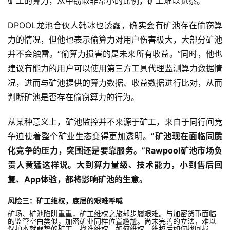
矿工的算力，从中窃取非常小的比例，矿工难以觉察。
DPOOL龙池合伙人韩冰也透露，确实会有矿池存在偷窃算
力的情况，但他也表示偷算力对用户伤害极大，大部分矿池
并不会触雷。“偷算力损害的是未来所有收益。”同时，他也
建议有能力的用户可以使用第三方工具代理监测算力数据情
况，进而与矿池提供的算力数据、收益数据进行比对，从而
判断矿池是否存在偷窃算力的行为。
从某种意义上，矿池监控并不来源于矿工，来自于同行间竞
争迫使着整个矿业生态变得更加透明。
“矿池现在面临同质
化竞争的压力，突围还是要靠服务。”Rawpool矿池市场负
责人黄猛这样说。大到算力量级、技术能力，小到售后回
复、App体验，都将影响矿池的生意。
风险三：矿工维权，底层的艰难呼喊
矿场、矿池陷阱重重，矿工维权之旅却步履艰难。与加密货币面临
的监管空白类似，加密矿业同样位置尴尬。尚未完善的立法，难以
保护本就弱势的矿工，找谁维权，如何维权，维权后如何找回损