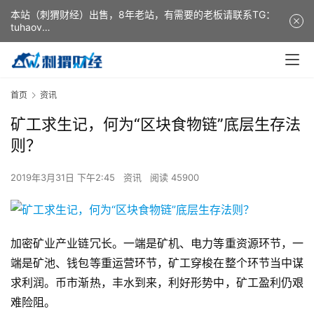
本站（刺猬财经）出售，8年老站，有需要的老板请联系TG：
tuhaov
This website (ciweicaijing) is for sale. It is a 8-year-old
website. If you need it, please contact TG: tuhaov
首页
资讯
矿工求生记，何为“区块食物链”底层生存法
则？
2019年3月31日 下午2:45
资讯
阅读 45900
加密矿业产业链冗长。一端是矿机、电力等重资源环节，一
端是矿池、钱包等重运营环节，矿工穿梭在整个环节当中谋
求利润。币市渐热，丰水到来，利好形势中，矿工盈利仍艰
难险阻。