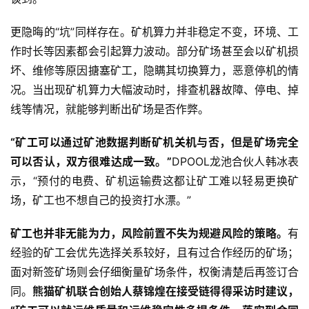
更隐晦的“坑”同样存在。矿机算力并非稳定不变，环境、工
作时长等因素都会引起算力波动。部分矿场甚至会以矿机损
坏、维修等原因搪塞矿工，隐瞒其切换算力，恶意停机的情
况。当出现矿机算力大幅波动时，排查机器故障、停电、掉
线等情况，就能够判断出矿场是否作弊。
“矿工可以通过矿池数据判断矿机关机与否，但是矿场完全
可以否认，双方很难达成一致。”
DPOOL龙池合伙人韩冰表
示，“预付的电费、矿机运输费这都让矿工难以轻易更换矿
场，矿工也不想自己的投资打水漂。”
矿工也并非无能为力，风险前置不失为规避风险的策略。
有
经验的矿工会优先选择关系较好，且有过合作经历的矿场；
面对新签矿场则会仔细衡量矿场条件，权衡清楚后再签订合
同。
熊猫矿机联合创始人蔡锦煌在接受链得得采访时建议，