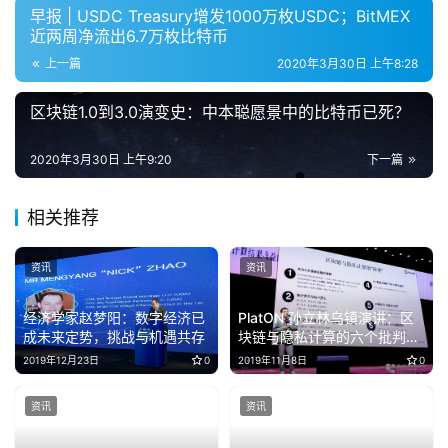
早报 | USDC Treasury增发1000万枚USDC；BitMEX
近两周净流出6.7万枚比特币
上一篇
2020年3月30日 上午8:28
区块链1.0到3.0演变史：中本聪愿景中的比特币已死？
2020年3月30日 上午9:20
下一篇
相关推荐
资讯
资讯
经济学家赵梦阳：数字经济已
PlatON 孙立林乌镇演讲：区
成未来定势，挑战与机遇共存
块链与隐私计算的六个批判性
思考
2019年12月23日
0
2019年11月8日
0
资讯
资讯