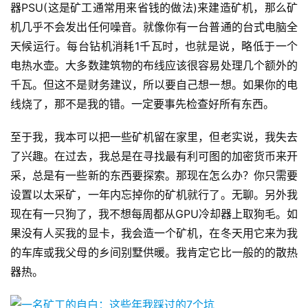
器PSU(这是矿工通常用来省钱的做法)来建造矿机，那么矿
机几乎不会发出任何噪音。就像你有一台普通的台式电脑全
天候运行。每台钻机消耗1千瓦时，也就是说，略低于一个
电热水壶。大多数建筑物的布线应该很容易处理几个额外的
千瓦。但这不是财务建议，所以要自己想一想。如果你的电
线烧了，那不是我的错。一定要事先检查好所有东西。
至于我，我本可以把一些矿机留在家里，但老实说，我失去
了兴趣。在过去，我总是在寻找最有利可图的加密货币来开
采，总是有一些新的东西要探索。那现在怎么办？你只需要
设置以太采矿，一年内忘掉你的矿机就行了。无聊。另外我
现在有一只狗了，我不想每周都从GPU冷却器上取狗毛。如
果没有人买我的显卡，我会造一个矿机，在冬天用它来为我
的车库或我父母的乡间别墅供暖。我肯定它比一般的的散热
器热。