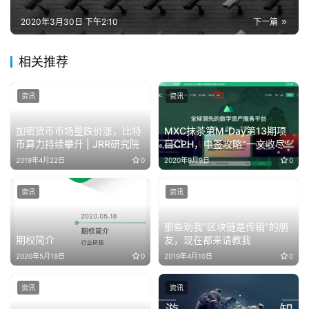
2020年3月30日 下午2:10
下一篇
相关推荐
资讯
资讯
加密货币市场量跌价涨，比特
MXC抹茶第M-Day第13期项
币算力持续攀升 | JRR研究院
目CPH，中签攻略“一文收尽”
2019年4月22日
0
2020年9月9日
0
资讯
资讯
那些劝我”区块链是传销“的朋
期权简介
友，现在都来请教我
2020年5月18日
0
2019年4月10日
0
资讯
资讯