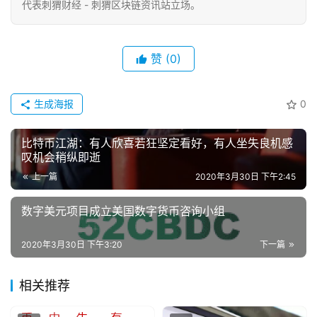
代表刺猬财经 - 刺猬区块链资讯站立场。
赞
(0)
生成海报
0
比特币江湖：有人欣喜若狂坚定看好，有人坐失良机感
叹机会稍纵即逝
上一篇
2020年3月30日 下午2:45
数字美元项目成立美国数字货币咨询小组
2020年3月30日 下午3:20
下一篇
相关推荐