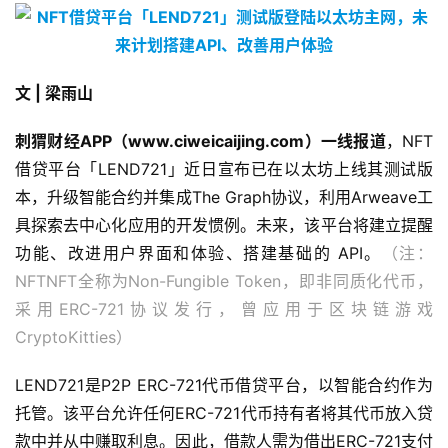
文 | 梁雨山
刺猬财经APP（www.ciweicaijing.com）一线报道
，NFT
借贷平台「LEND721」近日宣布已在以太坊上线其测试版
本，升级智能合约并集成The Graph协议，利用Arweave工
具探索去中心化应用的开发惯例。未来，该平台将建立提醒
功能、改进用户界面和体验、搭建基础的 API。
（注：
NFTNFT全称为Non-Fungible Token，即非同质化代币，
采用ERC-721协议发行，曾应用于区块链游戏
CryptoKitties）
LEND721是P2P ERC-721代币借贷平台，以智能合约作为
托管。该平台允许任何ERC-721代币持有者将其代币放入贷
款中并从中赚取利息。因此，借款人需为借出ERC-721支付