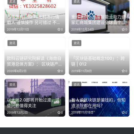
资讯
资讯
币中生有：12.10比特币行情
重磅案例！百度智能云助力徐
磨人 谨慎操作 另可错过 不可
家汇商城集团建设全球首个
做错
AI+区块链智慧商圈
2019年12月11日
0
2019年12月24日
0
资讯
资讯
欧科云链研究院解读《海南自
「区块链基础概念100」：跨
贸港总体方案》： 区块链产业
链 | 012
的政策洼地与制度高地
2020年6月2日
0
2019年11月8日
0
资讯
资讯
以太坊2.0即将开始过渡，这
有人说区块链是骗钱的，你知
些问题值得关注
道法院都在用吗？
2019年12月2日
0
2019年11月19日
0