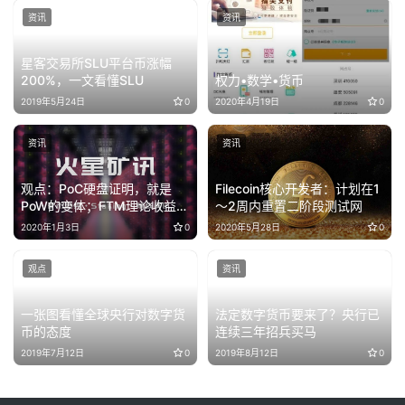
资讯
资讯
星客交易所SLU平台币涨幅
200%，一文看懂SLU
权力•数学•货币
2019年5月24日
0
2020年4月19日
0
资讯
资讯
观点：PoC硬盘证明，就是
Filecoin核心开发者：计划在1
PoW的变体；FTM理论收益
～2周内重置二阶段测试网
112.03%，较昨日下降3%
2020年1月3日
0
2020年5月28日
0
观点
资讯
一张图看懂全球央行对数字货
法定数字货币要来了？央行已
币的态度
连续三年招兵买马
2019年7月12日
0
2019年8月12日
0