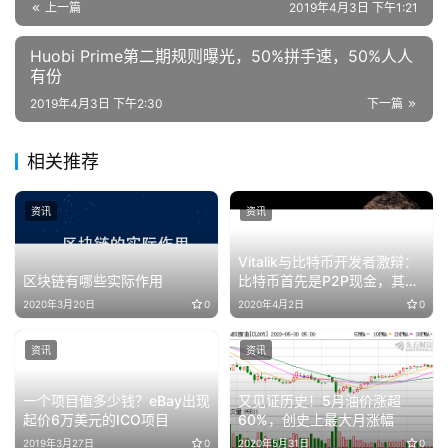
上一篇
2019年4月3日 下午1:21
Huobi Prime第二期规则曝光，50%拼手速，50%人人
有份
2019年4月3日 下午2:30
下一篇
相关推荐
资讯
资讯
Vitalik与比特币开发者激辩：
区块链有哪些实际作用
比特币首先是P2P现金，其次
才是数字黄金
2020年3月20日
0
2020年4月2日
0
资讯
资讯
一个项目值多少钱？eBay出现
又见证历史！5月油价涨超
起价6万美元的ICO项目
60%，创史上最大月涨幅
2019年3月27日
0
2020年5月31日
0