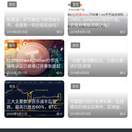
资讯
资讯
哈希派：BTC破位下跌带崩币
OKEx Jumpstart规则升级，
市，会是新一轮抄底机会吗？
究竟有哪些高明之处？
2019年9月25日
0
2019年9月12日
0
资讯
资讯
针对Bitfinex和Tether的市场
“币圈”混沌期已过，让部分富
操纵诉讼已被修订并重新提起
达们先进场
2020年1月11日
0
2019年5月8日
0
资讯
资讯
三大主要数字货币减半后普
中国银行前行长李礼辉：在规
跌，最高已跌去60%，BTC是
模化的商业应用中，区块链技
否能摆脱减半魔咒？
术平台必须与现有信息技术平
2020年5月11日
0
2019年5月19日
0
台链接