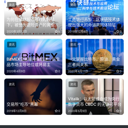
资讯
资讯
为何在全球股市暴跌的背景
工商银行苏恒：区块链技术体
下，被誉为避险资产的黄金、
现出强大的命运共同体特征
比特币也难逃厄运？
2020年3月13日
0
2019年12月8日
0
资讯
资讯
BitMEX交易量持续低迷，衍生
一文掌握比特币、原油、黄金
品市场主导地位或将易主
三者间关系
2020年4月9日
0
2020年4月11日
0
资讯
资讯
Vitalik：以太坊或会成为央行
交易所“吃币”黑幕
数字货币 CBDC 的无许可平台
2019年12月8日
0
2020年5月9日
0