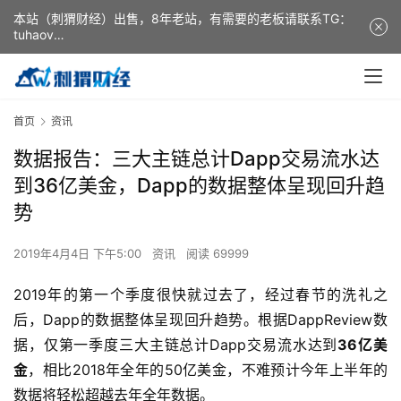
本站（刺猬财经）出售，8年老站，有需要的老板请联系TG：
tuhaov
This website (ciweicaijing) is for sale. It is a 8-year-old
website. If you need it, please contact TG: tuhaov
首页
资讯
数据报告：三大主链总计Dapp交易流水达
到36亿美金，Dapp的数据整体呈现回升趋
势
2019年4月4日 下午5:00
资讯
阅读 69999
2019
年的第一个季度很快就过去了，经过春节的洗礼之
后，
Dapp
的数据整体呈现回升趋势。根据
DappReview
数
据，仅第一季度三大主链总计
Dapp
交易流水达到
36
亿美
金
，相比
2018
年全年的
50
亿美金，不难预计今年上半年的
数据将轻松超越去年全年数据。