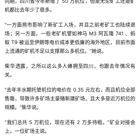
同期，四川省今年新增了 50 万机位，但是无论矿工还是矿
机都比去年少了很多。
“一方面熊市影响了新矿工入场，并且之前老矿工也陆续退
场；另一方面，一些老矿机譬如神马 M3 阿瓦隆 741 、蚂
蚁 T9 被运至伊朗等电价成本更低廉的海外地区，目前市面
上流通的矿机不足以支撑那么多机位。”她说。
柴华透露，之所以这么多人蜂拥至四川，也跟去年情况有
关。
“去年丰水期托管机位的电价在 0.35 元左右，而且机位全部
售罄，导致许多矿场主豪赌新建矿场，且大多是近万机位的
规模。”柴华说。
“我们总共 5 万机位，现在还有 2 万多待租。”矿业对接会
上，一位矿场主说。