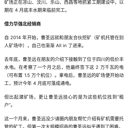
矿场正在凉山、汶川、乐山、西昌等地抓紧工期建设中，以
期在 4 月底丰水期来临前完工。
借力华强北经销商
自 2014 年开始，曹圣远就和朋友合伙挖矿（矿机托管在别
人矿场中），自己也渐渐 All in 了进来。
去年底，曹圣远在朋友的介绍下接触到了位于四川的低价丰
水电。在考察了一个月之后，他最终签下这 2 万千瓦的电
（可布置 1.5 万个机位）。拿电后，曹圣远的矿场便开始动
工，预计今年 4 月底可落成通电。
但比起建矿场，更让曹圣远挂心的是为这些机位找到“租
户”。
这一个月来，曹圣远没少请圈内朋友帮忙介绍有矿机需要托
管的矿工。但第一次大规模招商的曹圣远似乎遇到了困难。