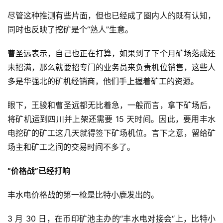
尽管这种推测有些片面，但也已经成了圈内人的既有认知，
同时也反映了挖矿是个“熟人”生意。
曹圣远表示，自己也正在打算，如果到了下个月矿场落成还
未招满，那么就要招专门的业务员来负责机位销售，这些人
多是华强北的矿机经销商，他们手上握着矿工的资源。
眼下，王骏和曹圣远都无比着急，一般而言，拿下矿场后，
将矿机运到四川并上架还需要 15 天时间。因此，要用丰水
电挖矿的矿工这几天就得签下矿场机位。言下之意，留给矿
场主和矿工之间的交易时间不多了。
“价格战”已经打响
丰水电价格战的第一枪是比特小鹿发出的。
3 月 30 日，在币印矿池主办的“丰水电对接会“上，比特小