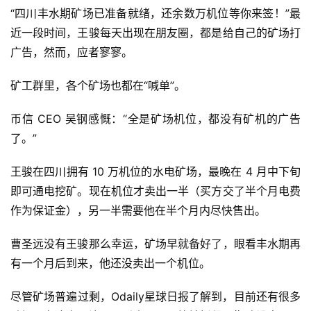
“四川丰水期矿场已准备就绪，还余数万机位等你来签！”最
近一段时间，王骏每天出现在朋友圈，都是给自己的矿场打
广告，然而，应者寥寥。
矿工群里，各个矿场也都在“喊单”。
币信 CEO 吴钢感慨：“全是矿场机位，都没有矿机的广告
了。”
王骏在四川拥有 10 万机位的水电矿场，最晚在 4 月中下旬
即可通电挖矿。现在机位才卖出一半（买方交了半个月电费
作为保证金），另一半需要他在半个月内尽快售出。
曹圣远没有王骏那么幸运，矿场早就备好了，眼看丰水期再
有一个月后到来，他还没卖出一个机位。
尽管矿场普遍过剩，Odaily星球日报了解到，目前还有很多