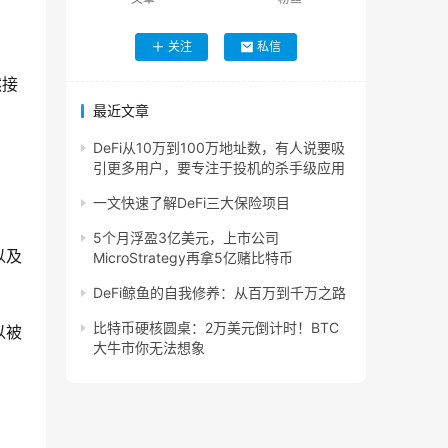
。
关注
私信
然接
最近文章
DeFi从10万到100万地址数，有人说要吸
引更多用户，要专注于投机的杀手级应用
一文快速了解DeFi三大保险项目
5个月浮盈3亿美元，上市公司
以及
MicroStrategy再拿5亿赌比特币
DeFi鲸鱼的自我修养：从百万到千万之路
比特币硬核圆桌：2万美元倒计时！BTC
以被
大牛市你无法想象