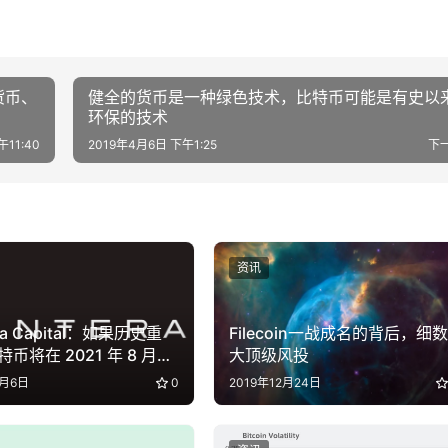
货币、
健全的货币是一种绿色技术，比特币可能是有史以
环保的技术
午11:40
2019年4月6日 下午1:25
下
资讯
ra Capital：如果历史重
Filecoin一战成名的背后，细数
币将在 2021 年 8 月超
大顶级风投
 万美元
5月6日
0
2019年12月24日