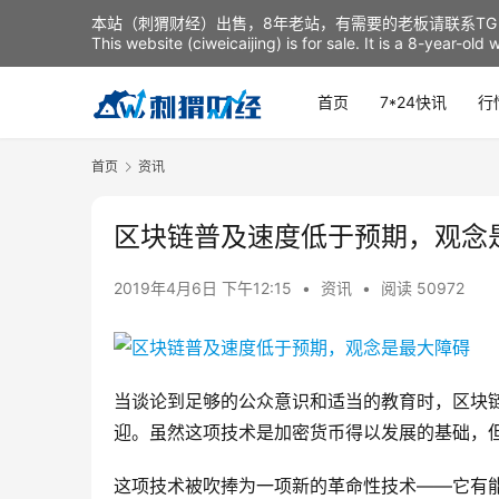
本站（刺猬财经）出售，8年老站，有需要的老板请联系TG：t
This website (ciweicaijing) is for sale. It is a 8-year-ol
首页
7*24快讯
行
首页
资讯
区块链普及速度低于预期，观念
2019年4月6日 下午12:15
•
资讯
•
阅读 50972
当谈论到足够的公众意识和适当的教育时，区块
迎。虽然这项技术是加密货币得以发展的基础，
这项技术被吹捧为一项新的革命性技术——它有