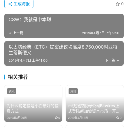
生成海报
0
CSW：我就是中本聪
上一篇
2019年4月7日 上午9:50
以太坊经典（ETC）提案建议块高度8,750,000时亚特
兰蒂斯硬叉
2019年4月7日 上午11:00
下一篇
相关推荐
资讯
资讯
为什么说定投是小白最好的投
币快报控股母公司Bitwires正
资方式
式登陆新加坡资本市场，开启
区块链时代新篇章
2019年3月29日
0
2019年4月12日
0