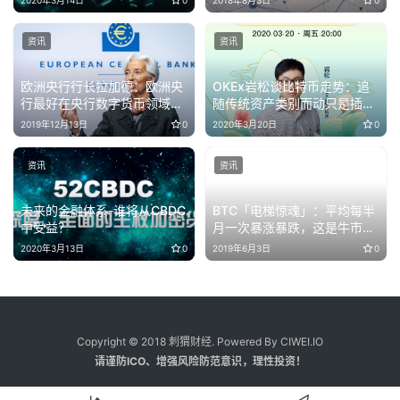
资讯
资讯
欧洲央行行长拉加德：欧洲央
OKEx岩松谈比特币走势：追
行最好在央行数字货币领域保
随传统资产类别而动只是插
持领先地位
曲，回归独立走势迹象已初现
2019年12月13日
0
2020年3月20日
0
资讯
资讯
未来的金融体系-谁将从CBDC
BTC「电梯惊魂」：平均每半
中受益？
月一次暴涨暴跌，这是牛市初
期的标志？
2020年3月13日
0
2019年6月3日
0
Copyright © 2018 刺猬财经. Powered By CIWEI.IO
请谨防ICO、增强风险防范意识，理性投资！