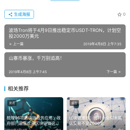
生成海报
0
波场Tron将于4月9日推出稳定币USDT-TRON，计划空
投2000万美元
上一篇
2019年4月8日 上午7:35
山寨币暴涨，千万别追高！
2019年4月8日 上午7:45
下一篇
相关推荐
资讯
报告
梳理96项区块链政务应用：政
区块链速报：比特币全网未确
府部门最喜欢用区块链做这8
认交易不足2000笔
件事
2020年3月14日
0
2018年8月3日
0