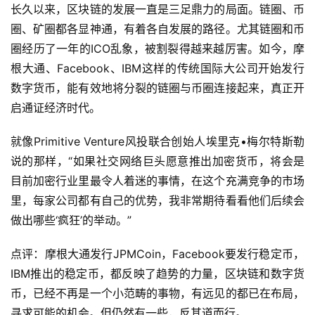
长久以来，区块链的发展一直是三足鼎力的局面。链圈、币
圈、矿圈都各显神通，有着各自发展的路径。尤其链圈和币
圈经历了一年的ICO乱象，被割裂得越来越厉害。如今，摩
根大通、Facebook、IBM这样的传统国际大公司开始发行
数字货币，能有效地将分裂的链圈与币圈连接起来，真正开
启通证经济时代。
就像Primitive Venture风投联合创始人埃里克•梅尔特斯勒
说的那样，“如果社交网络巨头愿意推出加密货币，将会是
目前加密行业里最令人着迷的事情，在这个充满竞争的市场
里，每家公司都有自己的优势，我非常期待看看他们后续会
做出哪些‘疯狂’的举动。”
点评：摩根大通发行JPMCoin，Facebook要发行稳定币，
IBM推出的稳定币，都反映了趋势的力量，区块链和数字货
币，已经不再是一个小范畴的事物，有远见的都已在布局，
寻求可能的机会。但仍然有一些，反其道而行。