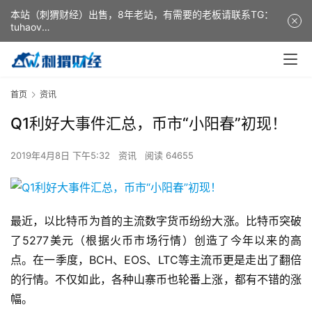
本站（刺猬财经）出售，8年老站，有需要的老板请联系TG：
tuhaov
This website (ciweicaijing) is for sale. It is a 8-year-old
website. If you need it, please contact TG: tuhaov
首页
资讯
Q1利好大事件汇总，币市“小阳春”初现！
2019年4月8日 下午5:32
资讯
阅读 64655
最近，以比特币为首的主流数字货币纷纷大涨。比特币突破
了5277美元（根据火币市场行情）创造了今年以来的高
点。在一季度，BCH、EOS、LTC等主流币更是走出了翻倍
的行情。不仅如此，各种山寨币也轮番上涨，都有不错的涨
幅。