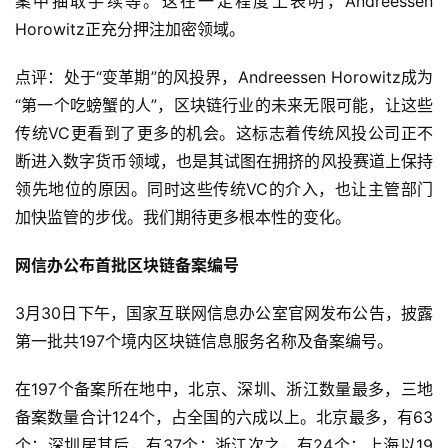
案中抽取手续等。这在一定程度上表明，Andreessen 
Horowitz正充分押注加密领域。
点评：处于“变革期”的风投界，Andreessen Horowitz成为
“第一个吃螃蟹的人”，区块链行业的未来无限可能，让这些
传统VC更看到了更多的机会。这标志着传统风投公司正不
断进入数字货币领域，也是其试图在拥挤的风投赛道上保持
领先地位的原因。同时这些传统VC的介入，也让主管部门
加快监管的步伐。我们期待更多根本性的变化。
网信办公布首批区块链备案编号
3月30日下午，国家互联网信息办公室官网发布公告，披露
第一批共197个境内区块链信息服务名称及备案编号。
在197个备案所在地中，北京、深圳、浙江数量最多，三地
备案数量合计124个，占全国的六成以上。北京最多，有63
个；深圳居其后，有37个；浙江次之，有24个；上海以19