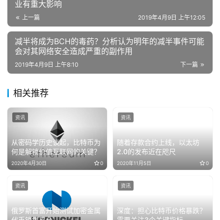
业有重大影响
上一篇
2019年4月9日 上午12:05
减半将成为BCH的毒药？分析认为明年的减半事件可能
会对其网络安全造成严重的副作用
2019年4月9日 上午8:10
下一篇
相关推荐
资讯
资讯
从密码学历史谈起，比特币为
随着存款合约上线，以太坊
何是解锁价值互联网的关键？
2.0的发布近在咫尺
2020年4月30日
0
2020年11月5日
0
资讯
资讯
俄罗斯首富开始测试加密金属
深度：担心比特币价格暴跌？
代币销售平台
需要关注3个关键指标