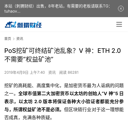
本站（刺猬财经）出售，8年老站，有需要的老板请联系TG：
tuhaov
This website (ciweicaijing) is for sale. It is a 8-year-old
website. If you need it, please contact TG: tuhaov
首页
资讯
PoS挖矿可终结矿池乱象？V 神：ETH 2.0
不需要“权益矿池”
2019年4月9日 上午7:40
资讯
阅读 86281
挖矿的高耗能、高度集中化，是加密货币最为人诟病的问题
之一。
全球市值第二大加密货币以太坊的创始人“V 神”5 日
表示，以太坊 2.0 版本将保证各种大小验证者都能充分参
与，所谓权益矿池不是必须。
但区块链行业对于这一理想能
否成真，充满各种质疑。