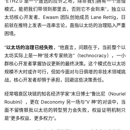
“ETH2.0 是一个遥远的应许之地，除非我们拥有一个治理
模式，能把我们带领到那里去，否则它不会到来”，独立以
太坊核心开发者、Ewasm 团队创始成员 Lane Rettig，日
前就在推特上发表一连串言论，直指以太坊的治理陷入严重
困境。
“
以太坊的治理已经失败
，”他直言，问题在于，当前整个以
太坊实际上是一种”技术专家统治“（technocracy），一小
群核心开发者掌握协议更新的最终决策。这个模式在以太坊
规模不大时或许可行，但如今面对与日俱增的非技术领域挑
战，核心开发者却惧于承担，回避这些决策责任。
经常唱衰区块链的知名经济学家“末日博士”鲁比尼（Nouriel
Roubini），更在 Deconomy 另一场与”V 神“的对谈中，当
面不留情狠批以太坊的转型努力会失败，权益证明机制只
是”更多权益、更多权力“。