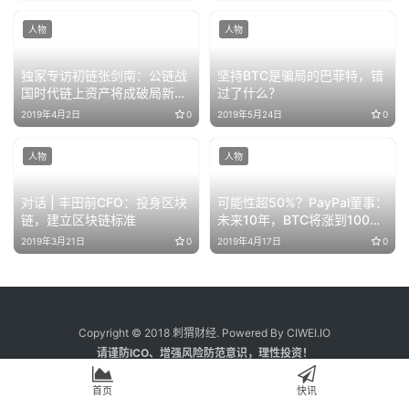
人物
人物
独家专访初链张剑南：公链战
坚持BTC是骗局的巴菲特，错
国时代链上资产将成破局新方
过了什么？
向
2019年4月2日
0
2019年5月24日
0
人物
人物
对话 | 丰田前CFO：投身区块
可能性超50%？PayPal董事：
链，建立区块链标准
未来10年，BTC将涨到100万
美元
2019年3月21日
0
2019年4月17日
0
Copyright © 2018 刺猬财经. Powered By CIWEI.IO
请谨防ICO、增强风险防范意识，理性投资！
首页
快讯