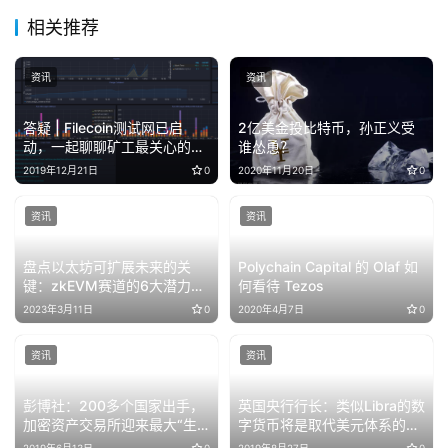
相关推荐
资讯
资讯
答疑 | Filecoin测试网已启
2亿美金投比特币，孙正义受
动，一起聊聊矿工最关心的问
谁怂恿？
题
2019年12月21日
0
2020年11月20日
0
资讯
资讯
盘点以太坊可扩展未来的关
Polychain Capital 的 Olaf 如
键：zkEVM赛道的6大潜力项
何看待 Tezos
目
2023年3月11日
0
2020年4月7日
0
资讯
资讯
彭博社：200多个国家出手，
英国央行行长：类似Libra的数
加密资产交易所迎来最大“生
字货币将是取代美元体系的最
死考验”
优选项
2019年6月13日
0
2019年8月27日
0